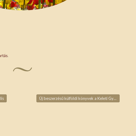
artás
.
lis
Új beszerzésű külföldi könyvek a Keleti Gyűjteményben
ja