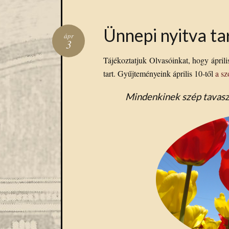
Ünnepi nyitva ta
ápr
3
Tájékoztatjuk Olvasóinkat, hogy áprili
tart. Gyűjteményeink április 10-től
a s
Mindenkinek szép tavasz