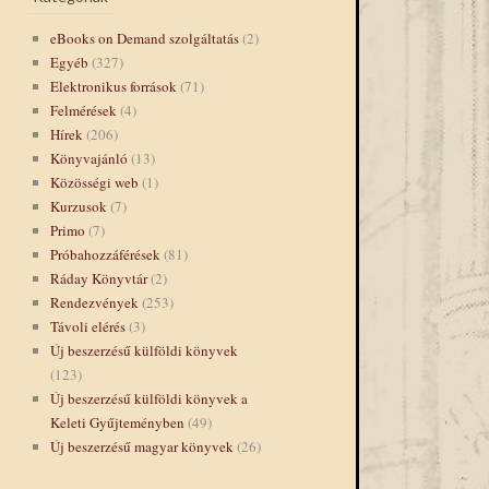
eBooks on Demand szolgáltatás
(2)
Egyéb
(327)
Elektronikus források
(71)
Felmérések
(4)
Hírek
(206)
Könyvajánló
(13)
Közösségi web
(1)
Kurzusok
(7)
Primo
(7)
Próbahozzáférések
(81)
Ráday Könyvtár
(2)
Rendezvények
(253)
Távoli elérés
(3)
Új beszerzésű külföldi könyvek
→
(123)
Új beszerzésű külföldi könyvek a
Keleti Gyűjteményben
(49)
Új beszerzésű magyar könyvek
(26)