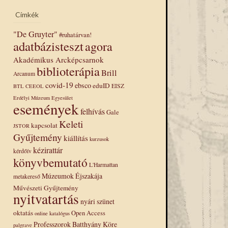
Címkék
"De Gruyter"
#ruhatárvan!
adatbázisteszt
agora
Akadémikus Arcképcsarnok
biblioterápia
Brill
Arcanum
covid-19
ebsco
eduID
EISZ
BTL
CEEOL
Erdélyi Múzeum Egyesület
események
felhívás
Gale
Keleti
kapcsolat
JSTOR
Gyűjtemény
kiállítás
kurzusok
kézirattár
kérdőív
könyvbemutató
L'Harmattan
Múzeumok Éjszakája
metakereső
Művészeti Gyűjtemény
nyitvatartás
nyári szünet
oktatás
Open Access
online katalógus
Professzorok Batthyány Köre
palgrave