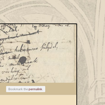
Bookmark the
permalink
.