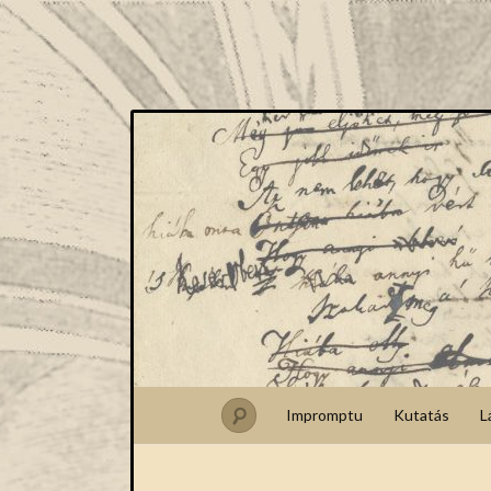
Impromptu
Kutatás
L