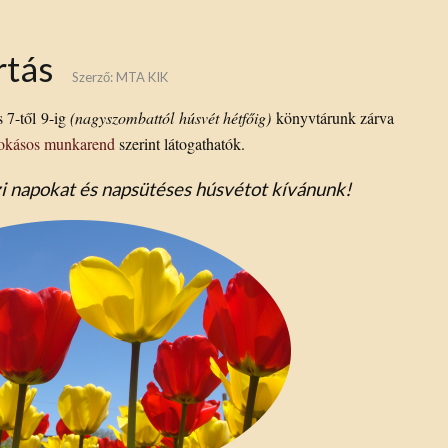
rtás
Szerző:
MTA KIK
s 7-től 9-ig
(nagyszombattól húsvét hétfőig)
könyvtárunk zárva
zokásos munkarend
szerint látogathatók.
i napokat és napsütéses húsvétot kívánunk!