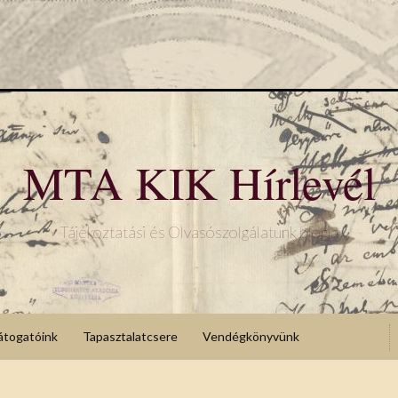
MTA KIK Hírlevél
Tájékoztatási és Olvasószolgálatunk blogja
átogatóink
Tapasztalatcsere
Vendégkönyvünk