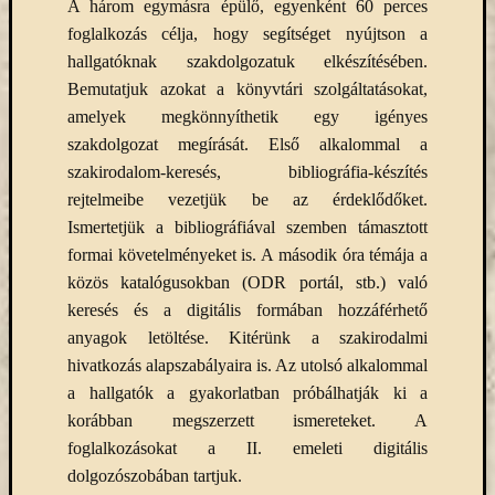
Keleti
A három egymásra épülő, egyenként 60 perces
Gyűjte
foglalkozás célja, hogy segítséget nyújtson a
hallgatóknak szakdolgozatuk elkészítésében.
kiállítás
Bemutatjuk azokat a könyvtári szolgáltatásokat,
kurzusok
amelyek megkönnyíthetik egy igényes
kérdőív
kézirattár
szakdolgozat megírását. Első alkalommal a
könyv
szakirodalom-keresés, bibliográfia-készítés
L'Harmattan
rejtelmeibe vezetjük be az érdeklődőket.
metakereső
Ismertetjük a bibliográfiával szemben támasztott
Múzeumo
formai követelményeket is. A második óra témája a
Éjszakája
közös katalógusokban (ODR portál, stb.) való
Művészeti
keresés és a digitális formában hozzáférhető
Gyűjtemé
nyitv
anyagok letöltése. Kitérünk a szakirodalmi
hivatkozás alapszabályaira is. Az utolsó alkalommal
nyári
a hallgatók a gyakorlatban próbálhatják ki a
szünet
korábban megszerzett ismereteket. A
oktatás
foglalkozásokat a II. emeleti digitális
online
katalógus
dolgozószobában tartjuk.