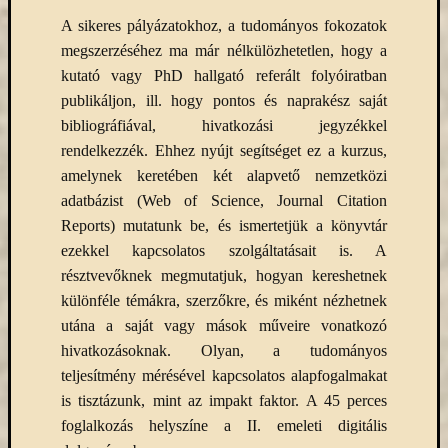
A sikeres pályázatokhoz, a tudományos fokozatok
megszerzéséhez ma már nélkülözhetetlen, hogy a
kutató vagy PhD hallgató referált folyóiratban
publikáljon, ill. hogy pontos és naprakész saját
bibliográfiával, hivatkozási jegyzékkel
rendelkezzék. Ehhez nyújt segítséget ez a kurzus,
amelynek keretében két alapvető nemzetközi
adatbázist (Web of Science, Journal Citation
Reports) mutatunk be, és ismertetjük a könyvtár
ezekkel kapcsolatos szolgáltatásait is. A
résztvevőknek megmutatjuk, hogyan kereshetnek
különféle témákra, szerzőkre, és miként nézhetnek
utána a saját vagy mások műveire vonatkozó
hivatkozásoknak. Olyan, a tudományos
teljesítmény mérésével kapcsolatos alapfogalmakat
is tisztázunk, mint az impakt faktor. A 45 perces
foglalkozás helyszíne a II. emeleti digitális