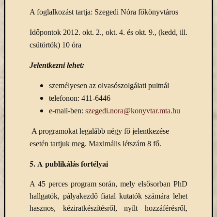
Open
A foglalkozást tartja: Szegedi Nóra főkönyvtáros
Access
palgrave
Időpontok 2012. okt. 2., okt. 4. és okt. 9., (kedd, ill.
Professzor
Batthyány
csütörtök) 10 óra
Köre
ProQuest
Jelentkezni lehet:
TLL
személyesen az olvasószolgálati pultnál
Typotex
telefonon: 411-6446
Wiley
e-mail-ben:
szegedi.nora@konyvtar.mta.hu
ökölógia
új
e-
A programokat legalább négy fő jelentkezése
forrás
esetén tartjuk meg. Maximális létszám 8 fő.
új
5.
A publikálás fortélyai
köny
ünnep
A 45 perces program során, mely elsősorban PhD
hallgatók, pályakezdő fiatal kutatók számára lehet
hasznos, kéziratkészítésről, nyílt hozzáférésről,