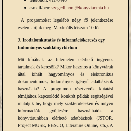
telefonon: 411-6446
könyv
e-mail-ben:
szegedi.nora@konyvtar.mta.hu
a
Keleti
A programokat legalább négy fő jelentkezése
Gyűjte
esetén tartjuk meg. Maximális létszám 10 fő.
(49)
Új
3.
Irodalomkutatás és információkeresés egy
beszerz
tudományos szakkönyvtárban
magyar
könyv
Mit kínálnak az Interneten elérhető ingyenes
(26)
tartalmak és keresőik? Mikor hasznos a könyvtárak
által kínált hagyományos és elektronikus
dokumentumok, tudományos igényű adatbázisok
Címkék
használata? A programon résztvevők kutatási
"De
témájához kapcsolódó konkrét példák segítségével
Gruyter"
mutatjuk be, hogy mely szakterületeken és milyen
#ruhatárvan
információk gyűjtésére használhatók a
adatbá
könyvtárunkban elérhető adatbázisok (JSTOR,
agora
Project MUSE, EBSCO, Literature Online, stb.). A
Akadémi