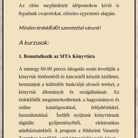
Email
Az előre meghirdetett időpontokon kívül is
cím
fogadunk csoportokat, előzetes egyeztetés alapján.
F
e
Minden érdeklődőt szeretettel várunk!
l
i
r
A kurzusok:
a
t
k
1.
Bemutatkozik az MTA Könyvtára
o
z
á
A mintegy 60-90 perces látogatás során levetítjük a
s
könyvtár történetéről és kincseiről készült kisfilmet,
bemutatjuk a különféle funkciójú olvasói tereket, a
könyvtár állományát és szolgáltatásait. Az
Archívu
érdeklődők megismerkedhetnek a hagyományos és
online katalógusokkal, felépítésükkel,
Archívum
használatukkal. Ízelítőt nyújtunk könyvtárunk
digitális gyűjteményéből, elektronikus
Kategóri
adatbázisainkból. A program a földszinti Vasarely