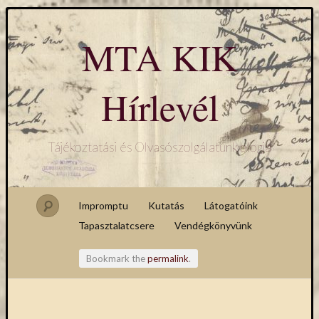
MTA KIK
Hírlevél
Tájékoztatási és Olvasószolgálatunk blogja
Impromptu
Kutatás
Látogatóink
Tapasztalatcsere
Vendégkönyvünk
Bookmark the
permalink
.