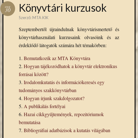
Hírlevél
Könyvtári kurzusok
aug
emailben
30
Szerző:
MTA KIK
Kérjük,
Szeptembertől újraindulnak könyvtárismertető és
adja
könyvtárhasználati kurzusaink olvasóink és az
meg
email
érdeklődő látogatók számára hét témakörben:
címét,
ha
1.
Bemutatkozik az MTA Könyvtára
ezentúl
2.
Hogyan tájékozódhatok a könyvtár elektronikus
emailben
forrásai között?
szeretne
3.
Irodalomkutatás és információkeresés egy
értesülni
tudományos szakkönyvtárban
az
4.
Hogyan írjunk szakdolgozatot?
MTA
KIK
5.
A publikálás fortélyai
aktuális
6.
Hazai cikkgyűjtemények, repozitóriumok
híreiről,
bemutatása
eseményeir
7.
Bibliográfiai adatbázisok a kutatás világában
szolgáltatá