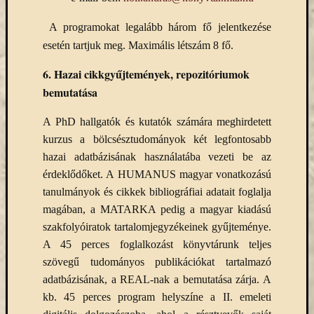
A programokat legalább három fő jelentkezése
esetén tartjuk meg. Maximális létszám 8 fő.
6.
Hazai cikkgyűjtemények, repozitóriumok
bemutatása
A PhD hallgatók és kutatók számára meghirdetett
kurzus a bölcsésztudományok két legfontosabb
hazai adatbázisának használatába vezeti be az
érdeklődőket. A HUMANUS magyar vonatkozású
tanulmányok és cikkek bibliográfiai adatait foglalja
magában, a MATARKA pedig a magyar kiadású
szakfolyóiratok tartalomjegyzékeinek gyűjteménye.
A 45 perces foglalkozást könyvtárunk teljes
szövegű tudományos publikációkat tartalmazó
adatbázisának, a REAL-nak a bemutatása zárja. A
kb. 45 perces program helyszíne a II. emeleti