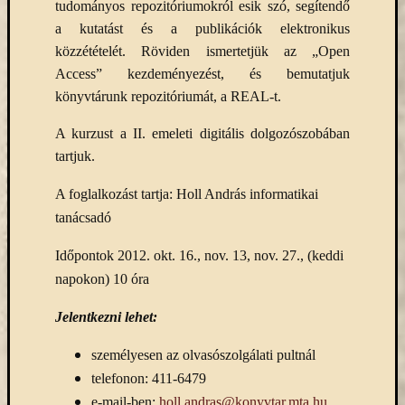
tudományos repozitóriumokról esik szó, segítendő
a kutatást és a publikációk elektronikus
közzétételét. Röviden ismertetjük az „Open
Access” kezdeményezést, és bemutatjuk
könyvtárunk repozitóriumát, a REAL-t.
A kurzust a II. emeleti digitális dolgozószobában
tartjuk.
A foglalkozást tartja: Holl András informatikai
tanácsadó
Időpontok 2012. okt. 16., nov. 13, nov. 27., (keddi
napokon) 10 óra
Jelentkezni lehet:
személyesen az olvasószolgálati pultnál
telefonon: 411-6479
e-mail-ben:
holl.andras@konyvtar.mta.hu