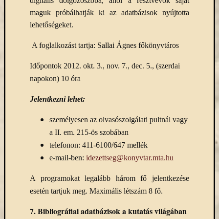
digitális dolgozószoba, ahol a résztvevők saját
maguk próbálhatják ki az adatbázisok nyújtotta
lehetőségeket.
A foglalkozást tartja: Sallai Ágnes főkönyvtáros
Időpontok 2012. okt. 3., nov. 7., dec. 5., (szerdai
napokon) 10 óra
Jelentkezni lehet:
személyesen az olvasószolgálati pultnál vagy
a II. em. 215-ös szobában
telefonon: 411-6100/647 mellék
e-mail-ben:
idezettseg@konyvtar.mta.hu
A programokat legalább három fő jelentkezése
esetén tartjuk meg. Maximális létszám 8 fő.
7.
Bibliográfiai adatbázisok a kutatás világában