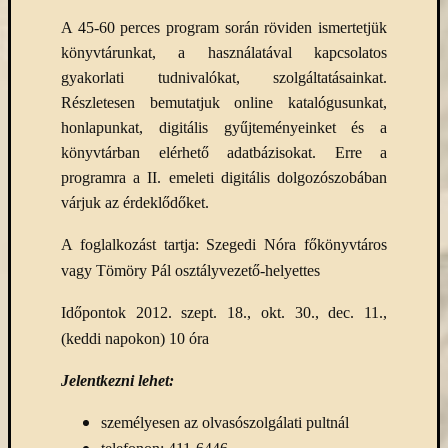
(7)
Primo
A 45-60 perces program során röviden ismertetjük
(7)
könyvtárunkat, a használatával kapcsolatos
Próbah
gyakorlati tudnivalókat, szolgáltatásainkat.
(81)
Részletesen bemutatjuk online katalógusunkat,
Ráday
honlapunkat, digitális gyűjteményeinket és a
Könyvt
könyvtárban elérhető adatbázisokat. Erre a
(2)
Rendez
programra a II. emeleti digitális dolgozószobában
(253)
várjuk az érdeklődőket.
Távoli
elérés
A foglalkozást tartja: Szegedi Nóra főkönyvtáros
(3)
vagy Tömöry Pál osztályvezető-helyettes
Új
beszerz
Időpontok 2012. szept. 18., okt. 30., dec. 11.,
külföld
(keddi napokon) 10 óra
könyv
(123)
Jelentkezni lehet:
Új
beszerz
személyesen az olvasószolgálati pultnál
külföld