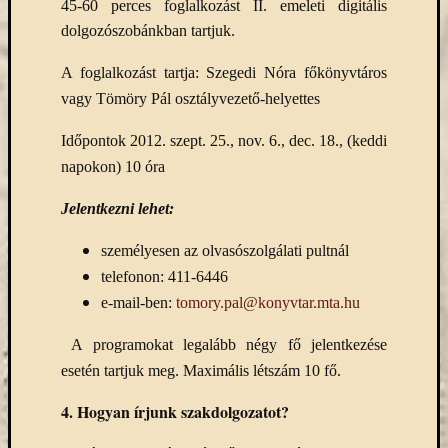
45-60 perces foglalkozást II. emeleti digitális
Arcképcs
dolgozószobánkban tartjuk.
Arcanum
biblio
A foglalkozást tartja: Szegedi Nóra főkönyvtáros
Brill
vagy Tömöry Pál osztályvezető-helyettes
BTL
CEEOL
Időpontok 2012. szept. 25., nov. 6., dec. 18., (keddi
covid-
napokon) 10 óra
19
ebsco
Jelentkezni lehet:
eduID
EISZ
személyesen az olvasószolgálati pultnál
Erdélyi
telefonon: 411-6446
Múzeum
e-mail-ben:
tomory.pal@konyvtar.mta.hu
Egyesület
esem
A programokat legalább négy fő jelentkezése
felhívás
esetén tartjuk meg. Maximális létszám 10 fő.
Gale
4.
Hogyan írjunk szakdolgozatot?
JSTOR
kapcsolat