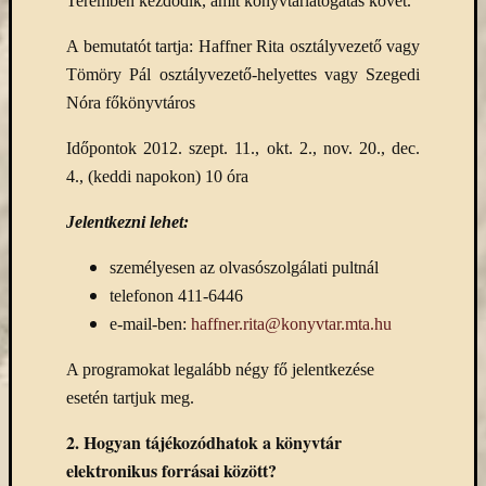
Teremben kezdődik, amit könyvtárlátogatás követ.
eBooks
on
A bemutatót tartja: Haffner Rita osztályvezető vagy
Deman
Tömöry Pál osztályvezető-helyettes vagy Szegedi
szolgál
Nóra főkönyvtáros
(2)
Egyéb
Időpontok 2012. szept. 11., okt. 2., nov. 20., dec.
(327)
Elektro
4., (keddi napokon) 10 óra
forráso
Jelentkezni lehet:
(71)
Felmér
személyesen az olvasószolgálati pultnál
(4)
Hírek
telefonon 411-6446
(206)
e-mail-ben:
haffner.rita@konyvtar.mta.hu
Könyva
(13)
A programokat legalább négy fő jelentkezése
Közöss
esetén tartjuk meg.
web
(1)
2.
Hogyan tájékozódhatok a könyvtár
Kurzus
elektronikus forrásai között?