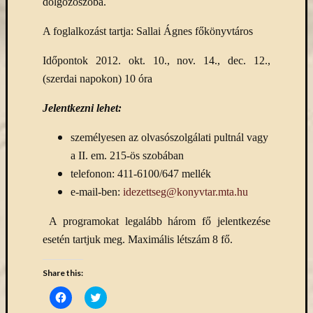
dolgozószoba.
A foglalkozást tartja: Sallai Ágnes főkönyvtáros
Időpontok 2012. okt. 10., nov. 14., dec. 12.,
(szerdai napokon) 10 óra
Jelentkezni lehet:
személyesen az olvasószolgálati pultnál vagy
a II. em. 215-ös szobában
telefonon: 411-6100/647 mellék
e-mail-ben:
idezettseg@konyvtar.mta.hu
A programokat legalább három fő jelentkezése
esetén tartjuk meg. Maximális létszám 8 fő.
Share this:
Click
Click
to
to