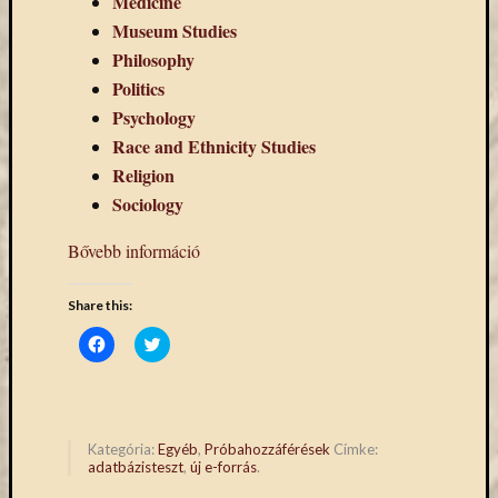
Medicine
eBooks
Museum Studies
on
Philosophy
Deman
szolgál
Politics
(2)
Psychology
Egyéb
Race and Ethnicity Studies
(327)
Religion
Elektro
Sociology
forráso
(71)
Bővebb információ
Felmér
(4)
Hírek
Share this:
(206)
Click
Click
Könyva
to
to
share
share
(13)
on
on
Facebook
Twitter
Közöss
(Opens
(Opens
web
in
in
new
new
(1)
Kategória:
Egyéb
,
Próbahozzáférések
Címke:
window)
window)
adatbázisteszt
,
új e-forrás
.
Kurzus