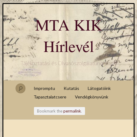
MTA KIK
Hírlevél
Tájékoztatási és Olvasószolgálatunk blogja
Impromptu
Kutatás
Látogatóink
Tapasztalatcsere
Vendégkönyvünk
Bookmark the
permalink
.