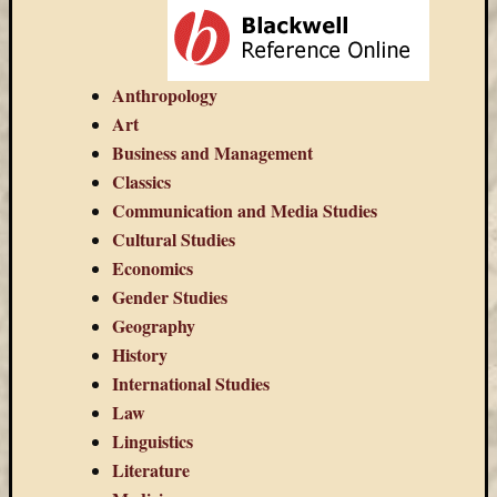
Email
cím
F
e
Anthropology
l
Art
i
r
Business and Management
a
t
Classics
k
Communication and Media Studies
o
z
Cultural Studies
á
s
Economics
Gender Studies
Geography
Archívu
History
International Studies
Archívum
Law
Linguistics
Kategóri
Literature