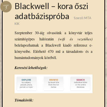
Hírlevél
Blackwell – kora őszi
szept
emailben
5
adatbázispróba
Kérjük,
Szerző:
MTA
adja
KIK
meg
Szeptember 30-áig olvasóink a könyvtár teljes
email
számítógépes hálózatán
(wifi és vezetékes)
címét,
ha
belelapozhatnak a Blackwell kiadó referensz e-
ezentúl
könyveibe. Elérhető 470 mű a társadalom- és a
emailben
humántudományok köréből.
szeretne
értesülni
Keresési lehetőségek:
az
MTA
KIK
aktuális
híreiről,
eseményeir
Témakörök:
szolgáltatá