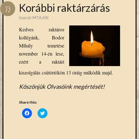
Hírlevél
Korábbi raktárzárás
nov
emailben
12
Szerző:
MTA KIK
Kérjük,
Kedves raktáros
adja
kollégánk, Bodor
meg
email
Mihály temetése
címét,
november 14-én lesz,
ha
ezért a raktári
ezentúl
emailben
kiszolgálás csütörtökön 13 óráig működik majd.
szeretne
értesülni
Köszönjük Olvasóink megértését!
az
MTA
Share this:
KIK
aktuális
Click
Click
to
to
híreiről,
share
share
on
on
eseményeir
Facebook
Twitter
szolgáltatá
(Opens
(Opens
in
in