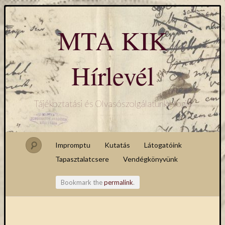
MTA KIK
Hírlevél
Tájékoztatási és Olvasószolgálatunk blogja
Impromptu
Kutatás
Látogatóink
Tapasztalatcsere
Vendégkönyvünk
Bookmark the
permalink
.