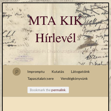
MTA KIK
Hírlevél
Tájékoztatási és Olvasószolgálatunk blogja
Impromptu
Kutatás
Látogatóink
Tapasztalatcsere
Vendégkönyvünk
Bookmark the
permalink
.