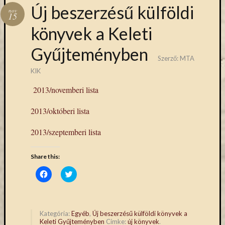
Hírlevél
Új beszerzésű külföldi
nov
emailben
15
könyvek a Keleti
Kérjük,
Gyűjteményben
adja
Szerző:
MTA
meg
email
KIK
címét,
2013/novemberi lista
ha
ezentúl
2013/októberi lista
emailben
szeretne
2013/szeptemberi lista
értesülni
az
Share this:
MTA
KIK
Click
Click
to
to
aktuális
share
share
on
on
híreiről,
Facebook
Twitter
eseményeir
(Opens
(Opens
in
in
Kategória:
Egyéb
,
Új beszerzésű külföldi könyvek a
szolgáltatá
new
new
Keleti Gyűjteményben
Címke:
új könyvek
.