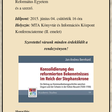
Református Egyetem
Email
és a szerző.
cím
F
Időpont:
2015. június 04. csütörtök 16 óra
e
l
Helyszín:
MTA Könyvtár és Információs Központ
i
Konferenciaterme (II. emelet)
r
a
t
Szeretettel várunk minden érdeklődőt a
k
o
rendezvényen!
z
á
s
Archívu
Archívum
Kategóri
Share this: