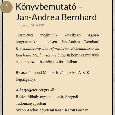
Hírlevél
Könyvbemutató –
jún
emailben
2
Jan-Andrea Bernhard
Kérjük,
adja
Szerző:
MTA KIK
meg
Tisztelettel meghívjuk következő Agora-
email
programunkra, amelyen Jan-Andrea Bernhard
címét,
ha
Konsolidierung des reformierten Bekenntnisses im
ezentúl
Reich der Stephanskrone
című új könyvét mutatjuk
emailben
be kerekasztal-beszélgetés formájában.
szeretne
értesülni
Bevezetőt mond Monok István, az MTA KIK
az
főigazgatója.
MTA
KIK
A beszélgetés résztvevői:
aktuális
Balázs Mihály egyetemi tanár, Szegedi
híreiről,
Tudományegyetem
eseményeir
Szabó András egyetemi tanár, Károli Gáspár
szolgáltatá