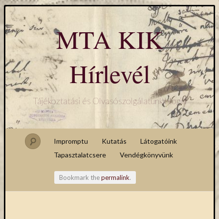
MTA KIK
Hírlevél
Tájékoztatási és Olvasószolgálatunk blogja
Impromptu
Kutatás
Látogatóink
Tapasztalatcsere
Vendégkönyvünk
Bookmark the
permalink
.