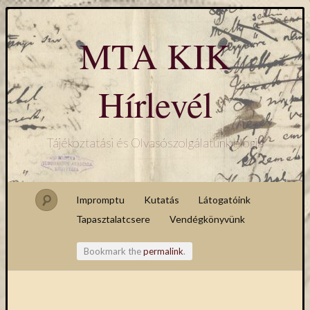
MTA KIK
Hírlevél
Tájékoztatási és Olvasószolgálatunk blogja
Impromptu
Kutatás
Látogatóink
Tapasztalatcsere
Vendégkönyvünk
Bookmark the
permalink
.