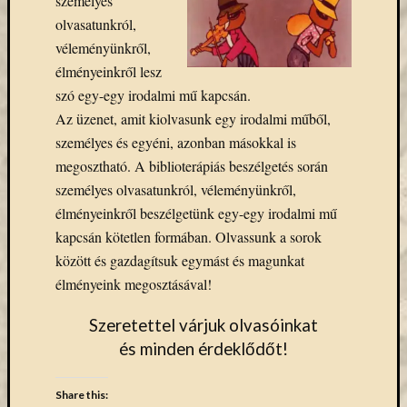
személyes
Email
olvasatunkról,
cím
véleményünkről,
F
e
élményeinkről lesz
l
szó egy-egy irodalmi mű kapcsán.
i
r
Az üzenet, amit kiolvasunk egy irodalmi műből,
a
személyes és egyéni, azonban másokkal is
t
k
megosztható. A biblioterápiás beszélgetés során
o
z
személyes olvasatunkról, véleményünkről,
á
élményeinkről beszélgetünk egy-egy irodalmi mű
s
kapcsán kötetlen formában. Olvassunk a sorok
között és gazdagítsuk egymást és magunkat
élményeink megosztásával!
Archívu
Archívum
Szeretettel várjuk olvasóinkat
és minden érdeklődőt!
Kategóri
Share this: