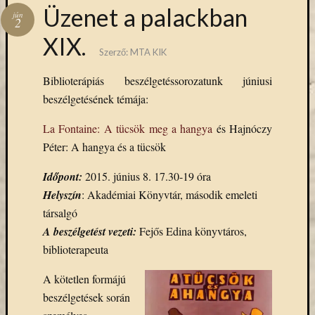
Hírlevél
Üzenet a palackban
jún
emailben
2
XIX.
Szerző:
MTA KIK
Kérjük,
adja
Biblioterápiás beszélgetéssorozatunk júniusi
meg
beszélgetésének témája:
email
címét,
La Fontaine: A tücsök meg a hangya
és Hajnóczy
ha
Péter: A hangya és a tücsök
ezentúl
emailben
Időpont:
2015. június 8. 17.30-19 óra
szeretne
értesülni
Helyszín
: Akadémiai Könyvtár, második emeleti
az
társalgó
MTA
A beszélgetést vezeti:
Fejős Edina könyvtáros,
KIK
biblioterapeuta
aktuális
híreiről,
A kötetlen formájú
eseményeir
beszélgetések során
szolgáltatá