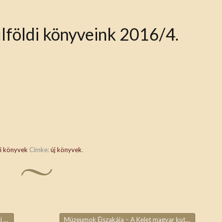
lföldi könyveink 2016/4.
di könyvek
Címke:
új könyvek
.
en
Múzeumok Éjszakája – A Kelet magyar kutatói
→