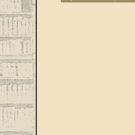
Bejegyzések navigáció