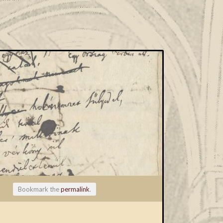
Bookmark the
permalink
.