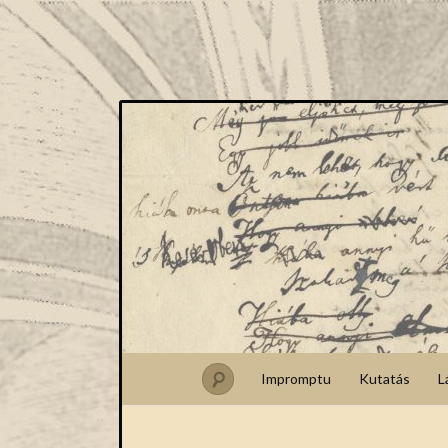
Impromptu
Kutatás
L