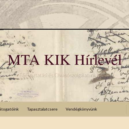
MTA KIK Hírlevél
Tájékoztatási és Olvasószolgálatunk blogja
átogatóink
Tapasztalatcsere
Vendégkönyvünk