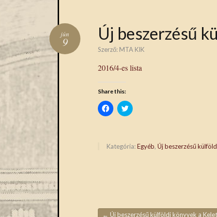
Új beszerzésű kü
jún
9
Szerző:
MTA KIK
2016/4-es lista
Share this:
Click
Click
to
to
share
share
on
on
Facebook
Twitter
(Opens
(Opens
in
in
Kategória:
Egyéb
,
Új beszerzésű külföl
new
new
window)
window)
←
Új beszerzésű külföldi könyvek a Keleti Gyűjteményb