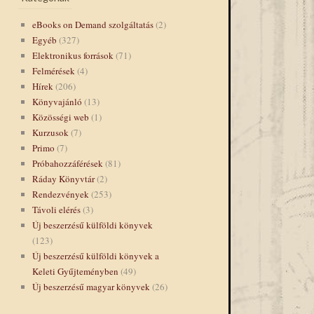
eBooks on Demand szolgáltatás
(2)
Egyéb
(327)
Elektronikus források
(71)
Felmérések
(4)
Hírek
(206)
Könyvajánló
(13)
Közösségi web
(1)
Kurzusok
(7)
Primo
(7)
Próbahozzáférések
(81)
Ráday Könyvtár
(2)
Rendezvények
(253)
Távoli elérés
(3)
Új beszerzésű külföldi könyvek
(123)
Új beszerzésű külföldi könyvek a
Keleti Gyűjteményben
(49)
Új beszerzésű magyar könyvek
(26)