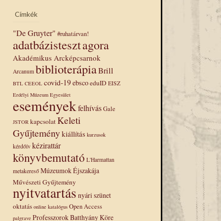
Címkék
"De Gruyter"
#ruhatárvan!
adatbázisteszt
agora
Akadémikus Arcképcsarnok
biblioterápia
Brill
Arcanum
covid-19
ebsco
eduID
EISZ
BTL
CEEOL
Erdélyi Múzeum Egyesület
események
felhívás
Gale
Keleti
kapcsolat
JSTOR
Gyűjtemény
kiállítás
kurzusok
kézirattár
kérdőív
könyvbemutató
L'Harmattan
Múzeumok Éjszakája
metakereső
Művészeti Gyűjtemény
nyitvatartás
nyári szünet
oktatás
Open Access
online katalógus
Professzorok Batthyány Köre
palgrave