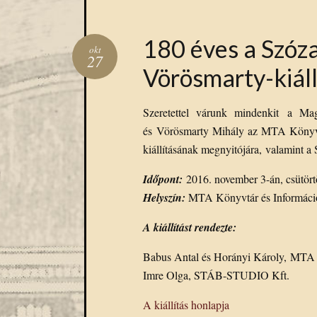
180 éves a Szóza
okt
27
Vörösmarty-kiáll
Szeretettel várunk mindenkit a M
és Vörösmarty Mihály az MTA Könyvtá
kiállításának megnyitójára, valamint 
Időpont:
2016. november 3-án, csütört
Helyszín:
MTA Könyvtár és Informác
A kiállítást rendezte:
Babus Antal és Horányi Károly, MTA 
Imre Olga, STÁB-STUDIO Kft.
A kiállítás honlapja