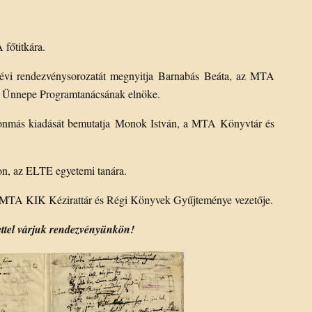
főtitkára.
i rendezvénysorozatát megnyitja Barnabás Beáta, az MTA
y Ünnepe Programtanácsának elnöke.
asonmás kiadását bemutatja Monok István, a MTA Könyvtár és
ton, az ELTE egyetemi tanára.
az MTA KIK Kézirattár és Régi Könyvek Gyűjteménye vezetője.
ettel várjuk rendezvényünkön!