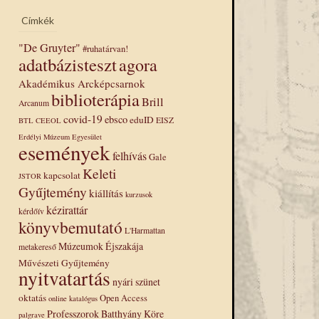
Címkék
"De Gruyter"
#ruhatárvan!
adatbázisteszt
agora
Akadémikus Arcképcsarnok
biblioterápia
Brill
Arcanum
covid-19
ebsco
eduID
EISZ
BTL
CEEOL
Erdélyi Múzeum Egyesület
események
felhívás
Gale
Keleti
kapcsolat
JSTOR
Gyűjtemény
kiállítás
kurzusok
kézirattár
kérdőív
könyvbemutató
L'Harmattan
Múzeumok Éjszakája
metakereső
Művészeti Gyűjtemény
nyitvatartás
nyári szünet
oktatás
Open Access
online katalógus
Professzorok Batthyány Köre
palgrave