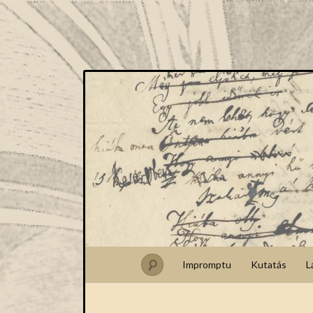
Impromptu
Kutatás
L