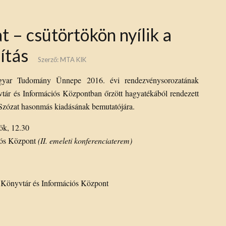
t – csütörtökön nyílik a
ítás
Szerző:
MTA KIK
agyar Tudomány Ünnepe 2016. évi rendezvénysorozatának
r és Információs Központban őrzött hagyatékából rendezett
a Szózat hasonmás kiadásának bemutatójára.
ök, 12.30
iós Központ
(II. emeleti konferenciaterem)
Könyvtár és Információs Központ