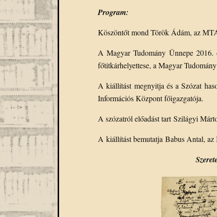
Program:
Köszöntőt mond Török Ádám, az MTA 
A Magyar Tudomány Ünnepe 2016. év
főtitkárhelyettese, a Magyar Tudomán
A kiállítást megnyitja és a Szózat h
Információs Központ főigazgatója.
A szózatról előadást tart Szilágyi Már
A kiállítást bemutatja Babus Antal, 
Szeret