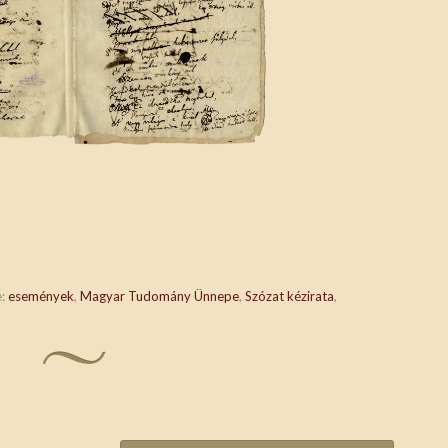
e:
események
,
Magyar Tudomány Ünnepe
,
Szózat kézirata
,