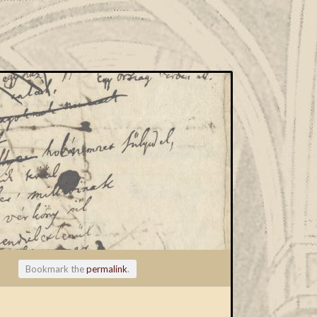
Bookmark the
permalink
.