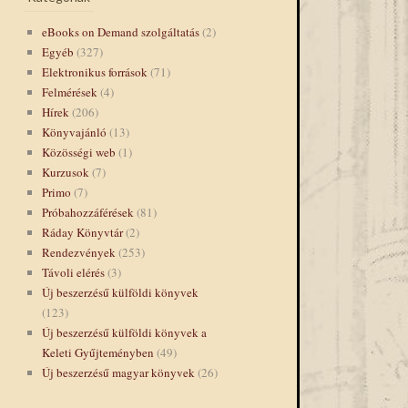
eBooks on Demand szolgáltatás
(2)
Egyéb
(327)
Elektronikus források
(71)
Felmérések
(4)
Hírek
(206)
Könyvajánló
(13)
Közösségi web
(1)
Kurzusok
(7)
Primo
(7)
Próbahozzáférések
(81)
Ráday Könyvtár
(2)
Rendezvények
(253)
Távoli elérés
(3)
Új beszerzésű külföldi könyvek
(123)
Új beszerzésű külföldi könyvek a
Keleti Gyűjteményben
(49)
Új beszerzésű magyar könyvek
(26)