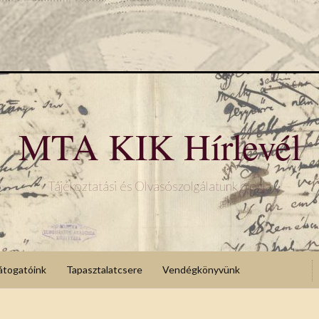
MTA KIK Hírlevél
Tájékoztatási és Olvasószolgálatunk blogja
átogatóink
Tapasztalatcsere
Vendégkönyvünk