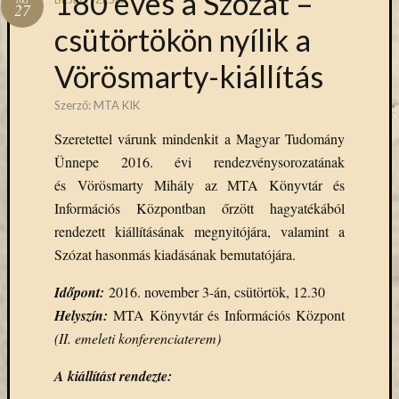
180 éves a Szózat –
Hírlevél
27
emailben
csütörtökön nyílik a
Vörösmarty-kiállítás
Kérjük,
adja
Szerző:
MTA KIK
meg
email
Szeretettel várunk mindenkit a Magyar Tudomány
címét,
Ünnepe 2016. évi rendezvénysorozatának
ha
és Vörösmarty Mihály az MTA Könyvtár és
ezentúl
emailben
Információs Központban őrzött hagyatékából
szeretne
rendezett kiállításának megnyitójára, valamint a
értesülni
Szózat hasonmás kiadásának bemutatójára.
az
MTA
Időpont:
2016. november 3-án, csütörtök, 12.30
KIK
Helyszín:
MTA Könyvtár és Információs Központ
aktuális
(II. emeleti konferenciaterem)
híreiről,
eseményeir
A kiállítást rendezte:
szolgáltatá