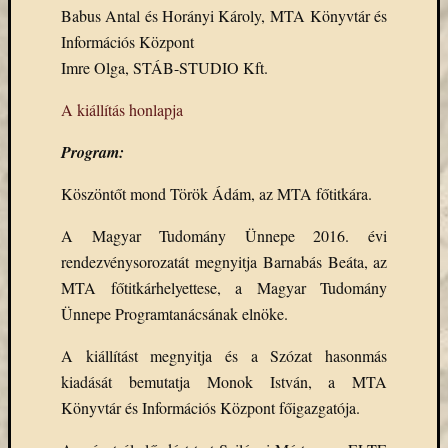
Email
Babus Antal és Horányi Károly, MTA Könyvtár és
cím
Információs Központ
F
Imre Olga, STÁB-STUDIO Kft.
e
l
A kiállítás honlapja
i
r
a
Program:
t
k
o
Köszöntőt mond Török Ádám, az MTA főtitkára.
z
á
A Magyar Tudomány Ünnepe 2016. évi
s
rendezvénysorozatát megnyitja Barnabás Beáta, az
MTA főtitkárhelyettese, a Magyar Tudomány
Ünnepe Programtanácsának elnöke.
Archívu
Archívum
A kiállítást megnyitja és a Szózat hasonmás
kiadását bemutatja Monok István, a MTA
Könyvtár és Információs Központ főigazgatója.
Kategóri