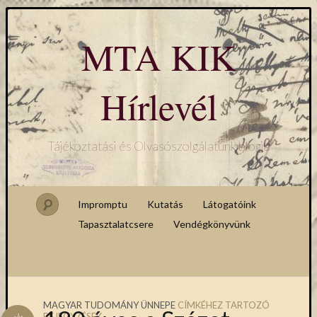
MTA KIK
Hírlevél
Tájékoztatási és Olvasószolgálatunk blogja
Impromptu
Kutatás
Látogatóink
Tapasztalatcsere
Vendégkönyvünk
MAGYAR TUDOMÁNY ÜNNEPE
CÍMKÉHEZ TARTOZÓ
BEJEGYZÉSEK
okt