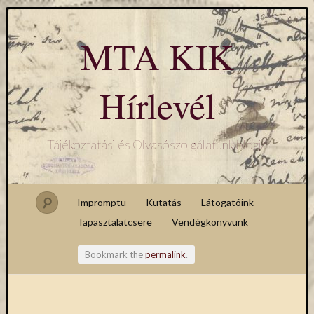
MTA KIK
Hírlevél
Tájékoztatási és Olvasószolgálatunk blogja
Impromptu
Kutatás
Látogatóink
Tapasztalatcsere
Vendégkönyvünk
Bookmark the
permalink
.