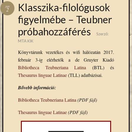
Hírlevél
Klasszika-filológusok
jan
emailben
2
figyelmébe – Teubner
Kérjük,
próbahozzáférés
adja
Szerző:
meg
MTA KIK
email
címét,
Könyvtárunk vezetékes és wifi hálózatán 2017.
ha
február 3-ig elérhetők a de Gruyter Kiadó
ezentúl
Bibliotheca Teubneriana Latina
(BTL) és
emailben
szeretne
Thesaurus linguae Latinae
(TLL) adatbázisai.
értesülni
Bővebb információ:
az
MTA
Bibliotheca Teubneriana Latina
(PDF fájl)
KIK
aktuális
Thesaurus linguae Latinae
(PDF fájl)
híreiről,
eseményeir
szolgáltatá