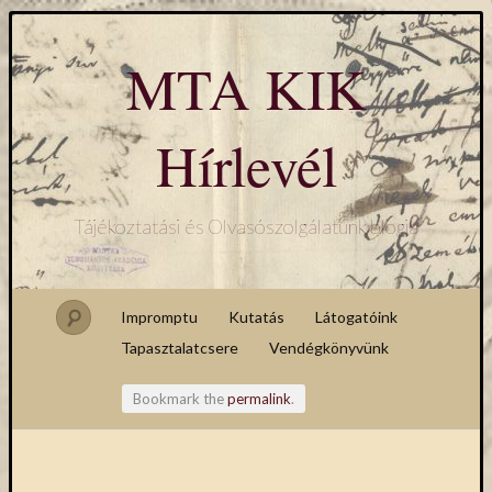
MTA KIK
Hírlevél
Tájékoztatási és Olvasószolgálatunk blogja
Impromptu
Kutatás
Látogatóink
Tapasztalatcsere
Vendégkönyvünk
Bookmark the
permalink
.