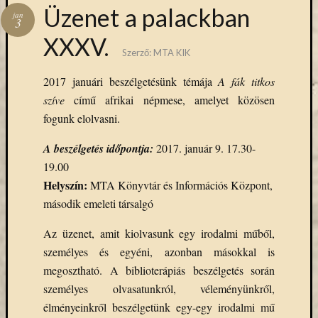
Hírlevél
Üzenet a palackban
jan
emailben
3
XXXV.
Szerző:
MTA KIK
Kérjük,
adja
2017 januári beszélgetésünk témája
A fák titkos
meg
szíve
című afrikai népmese, amelyet közösen
email
címét,
fogunk elolvasni.
ha
A beszélgetés időpontja:
2017. január 9. 17.30-
ezentúl
emailben
19.00
szeretne
Helyszín:
MTA Könyvtár és Információs Központ,
értesülni
második emeleti társalgó
az
MTA
Az üzenet, amit kiolvasunk egy irodalmi műből,
KIK
személyes és egyéni, azonban másokkal is
aktuális
megosztható. A biblioterápiás beszélgetés során
híreiről,
személyes olvasatunkról, véleményünkről,
eseményeir
szolgáltatá
élményeinkről beszélgetünk egy-egy irodalmi mű