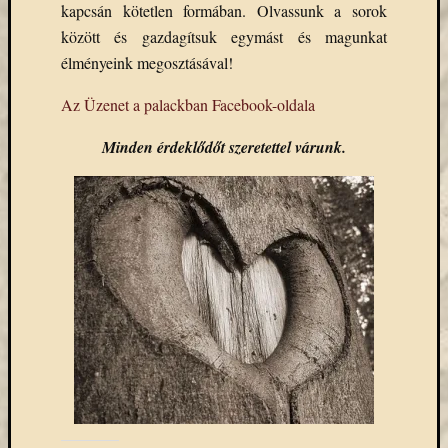
kapcsán kötetlen formában. Olvassunk a sorok
Email
között és gazdagítsuk egymást és magunkat
cím
F
élményeink megosztásával!
e
l
Az Üzenet a palackban Facebook-oldala
i
r
a
Minden érdeklődőt szeretettel várunk.
t
k
o
z
á
s
Archívu
Archívum
Kategóri