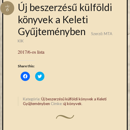
Hírlevél
Új beszerzésű külföldi
okt
emailben
6
könyvek a Keleti
Kérjük,
Gyűjteményben
adja
Szerző:
MTA
meg
email
KIK
címét,
2017/6-os lista
ha
ezentúl
Share this:
emailben
szeretne
Click
Click
to
to
értesülni
share
share
az
on
on
Facebook
Twitter
MTA
(Opens
(Opens
in
in
KIK
Kategória:
Új beszerzésű külföldi könyvek a Keleti
new
new
Gyűjteményben
Címke:
új könyvek
.
aktuális
window)
window)
híreiről,
eseményeir
szolgáltatá