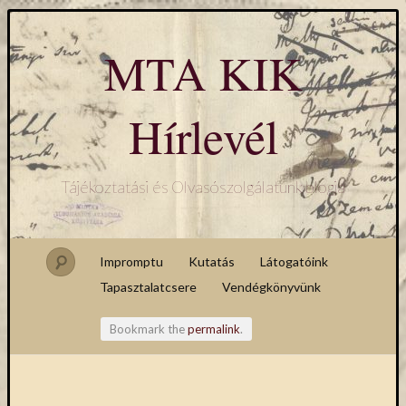
MTA KIK
Hírlevél
Tájékoztatási és Olvasószolgálatunk blogja
Impromptu
Kutatás
Látogatóink
Tapasztalatcsere
Vendégkönyvünk
Bookmark the
permalink
.