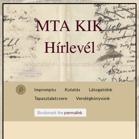
MTA KIK
Hírlevél
Tájékoztatási és Olvasószolgálatunk blogja
Impromptu
Kutatás
Látogatóink
Tapasztalatcsere
Vendégkönyvünk
Bookmark the
permalink
.