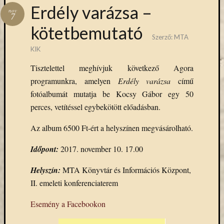
Hírlevél
Erdély varázsa –
nov
emailben
7
kötetbemutató
Szerző:
MTA
Kérjük,
adja
KIK
meg
Tisztelettel meghívjuk következő Agora
email
programunkra, amelyen
Erdély varázsa
című
címét,
ha
fotóalbumát mutatja be Kocsy Gábor egy 50
ezentúl
perces, vetítéssel egybekötött előadásban.
emailben
szeretne
Az album 6500 Ft-ért a helyszínen megvásárolható.
értesülni
az
Időpont:
2017. november 10. 17.00
MTA
Helyszín:
MTA Könyvtár és Információs Központ
,
KIK
aktuális
II. emeleti konferenciaterem
híreiről,
eseményeir
Esemény a Facebookon
szolgáltatá