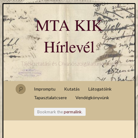
MTA KIK
Hírlevél
Tájékoztatási és Olvasószolgálatunk blogja
Impromptu
Kutatás
Látogatóink
Tapasztalatcsere
Vendégkönyvünk
Bookmark the
permalink
.