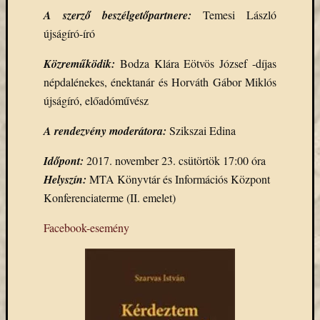
Email
A szerző beszélgetőpartnere:
Temesi László
cím
újságíró-író
F
e
Közreműködik:
Bodza Klára Eötvös József -díjas
l
i
népdalénekes, énektanár és Horváth Gábor Miklós
r
újságíró, előadóművész
a
t
k
A rendezvény moderátora:
Szikszai Edina
o
z
á
Időpont:
2017. november 23. csütörtök 17:00 óra
s
Helyszín:
MTA Könyvtár és Információs Központ
Konferenciaterme (II. emelet)
Archívu
Facebook-esemény
Archívum
Kategóri