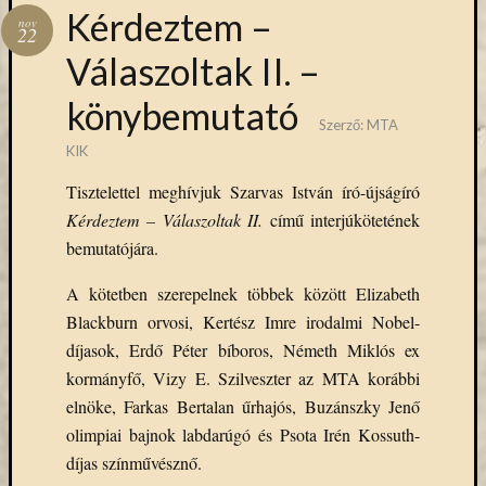
Hírlevél
Kérdeztem –
nov
emailben
22
Válaszoltak II. –
Kérjük,
könybemutató
adja
Szerző:
MTA
meg
KIK
email
címét,
Tisztelettel meghívjuk Szarvas István író-újságíró
ha
Kérdeztem – Válaszoltak II.
című interjúkötetének
ezentúl
bemutatójára.
emailben
szeretne
A kötetben szerepelnek többek között Elizabeth
értesülni
Blackburn orvosi, Kertész Imre irodalmi Nobel-
az
MTA
díjasok, Erdő Péter bíboros, Németh Miklós ex
KIK
kormányfő, Vizy E. Szilveszter az MTA korábbi
aktuális
elnöke, Farkas Bertalan űrhajós, Buzánszky Jenő
híreiről,
olimpiai bajnok labdarúgó és Psota Irén Kossuth-
eseményeir
díjas színművésznő.
szolgáltatá