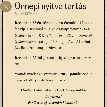
Hírlevél
Ünnepi nyitva tartás
dec
emailben
20
Szerző:
MTA KIK
Kérjük,
December 22-én
központi olvasótermünk 17 óráig
adja
fogadja a látogatókat, a különgyűjtemények
(Keleti
meg
email
Gyűjtemény, Kézirattár és Régi Könyvek
címét,
Gyűjteménye)
pedig 13.30-ig. Az Akadémiai
ha
Levéltár ezen a napon zárva tart.
ezentúl
emailben
December 23-tól január 1-ig
könyvtárunk zárva
szeretne
tart.
értesülni
az
2017. január 2-tól
Várunk mindenkit szeretettel
a
MTA
megszokott nyitvatartási rend szerint.
KIK
aktuális
Minden kedves olvasónknak békés, boldog
híreiről,
ünnepeket
eseményeir
és sikeres új esztendőt kívánunk:
szolgáltatá