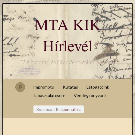
MTA KIK
Hírlevél
Tájékoztatási és Olvasószolgálatunk blogja
Impromptu
Kutatás
Látogatóink
Tapasztalatcsere
Vendégkönyvünk
Bookmark the
permalink
.