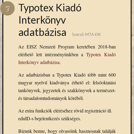
Hírlevél
Typotex Kiadó
jan
emailben
3
Interkönyv
Kérjük,
adatbázisa
adja
Szerző:
MTA KIK
meg
email
Az EISZ Nemzeti Program keretében 2018-ban
címét,
elérhető lett intézményünkben a
Typotex Kiadó
ha
Interkönyv adatbázisa
.
ezentúl
emailben
Az adatbázisban a Typotex Kiadó több mint 600
szeretne
értesülni
magyar nyelvű kiadványa érhető el: felsőoktatási
az
tankönyvek, jegyzetek és szakkönyvek a természet-
MTA
és társadalomtudományok köréből.
KIK
aktuális
Az extra funkciók eléréséhez rövid regisztráció ill.
híreiről,
eduID-s bejelentkezés szükséges.
eseményeir
szolgáltatá
Bízunk benne, hogy olvasóink hasznosnak találják