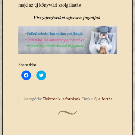
Email
majd az új könyvtári szolgáltatást.
cím
Visszajelzéseiket szívesen fogadjuk.
F
e
l
i
r
a
t
k
o
z
Share this:
á
s
Click
Click
to
to
share
share
on
on
Facebook
Twitter
(Opens
(Opens
Archívu
in
in
Kategória:
Elektronikus források
Címke:
új e-forrás
.
new
new
window)
window)
Archívum
Kategóri