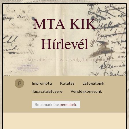
MTA KIK
Hírlevél
Tájékoztatási és Olvasószolgálatunk blogja
Impromptu
Kutatás
Látogatóink
Tapasztalatcsere
Vendégkönyvünk
Bookmark the
permalink
.