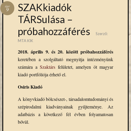
Hírlevél
SZAKkiadók
ápr
emailben
9
TÁRSulása –
Kérjük,
próbahozzáférés
adja
Szerző:
meg
MTA KIK
email
címét,
2018. április 9. és 20. között próbahozzáférés
ha
keretében a szolgáltató megnyitja intézményünk
ezentúl
számára a
Szaktárs
felületet, amelyen öt magyar
emailben
szeretne
kiadó portfóliója érhető el.
értesülni
Osiris Kiadó
az
MTA
A könyvkiadó bölcsészet-, társadalomtudományi és
KIK
aktuális
szépirodalmi kiadványainak gyűjteménye. Az
híreiről,
adatbázis a következő fél évben folyamatosan
eseményeir
bővül.
szolgáltatá