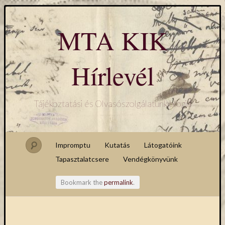
MTA KIK
Hírlevél
Tájékoztatási és Olvasószolgálatunk blogja
Impromptu
Kutatás
Látogatóink
Tapasztalatcsere
Vendégkönyvünk
Bookmark the
permalink
.