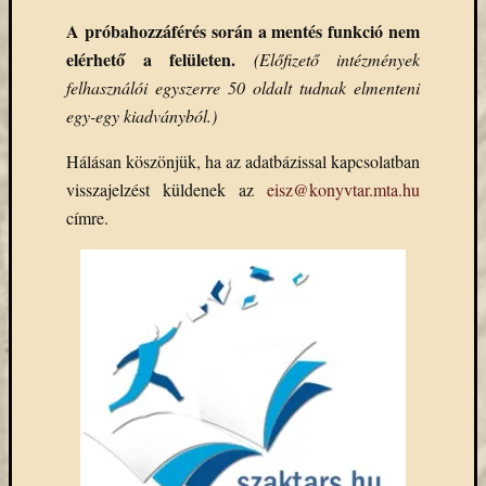
eBooks
A próbahozzáférés során a mentés funkció nem
on
elérhető a felületen.
Deman
(Előfizető intézmények
szolgál
felhasználói egyszerre 50 oldalt tudnak elmenteni
(2)
egy-egy kiadványból.)
Egyéb
(327)
Hálásan köszönjük, ha az adatbázissal kapcsolatban
Elektro
visszajelzést küldenek az
eisz@konyvtar.mta.hu
forráso
címre.
(71)
Felmér
(4)
Hírek
(206)
Könyva
(13)
Közöss
web
(1)
Kurzus