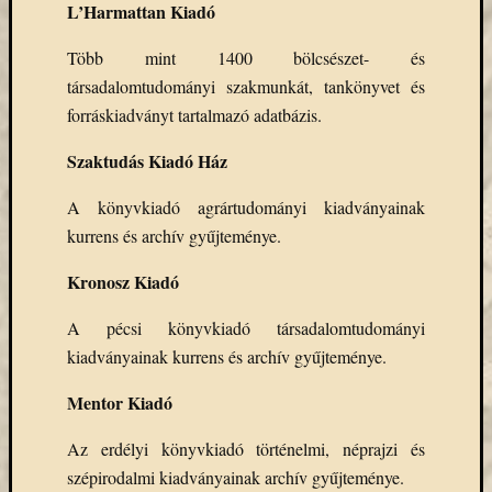
L’Harmattan Kiadó
Email
cím
Több mint 1400 bölcsészet- és
F
e
társadalomtudományi szakmunkát, tankönyvet és
l
forráskiadványt tartalmazó adatbázis.
i
r
a
Szaktudás Kiadó Ház
t
k
A könyvkiadó agrártudományi kiadványainak
o
z
kurrens és archív gyűjteménye.
á
s
Kronosz Kiadó
A pécsi könyvkiadó társadalomtudományi
Archívu
kiadványainak kurrens és archív gyűjteménye.
Archívum
Mentor Kiadó
Az erdélyi könyvkiadó történelmi, néprajzi és
Kategóri
szépirodalmi kiadványainak archív gyűjteménye.