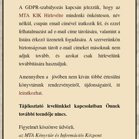
Email
A GDPR-szabályozás kapcsán jelezzük, hogy az
cím
MTA KIK Hírlevélre
mindenki önkéntesen, név
F
nélkül, csupán email címével iratkozik fel, és ezzel
e
l
felhatalmazást ad e-mail címe tárolására, valamint a
i
r
listára érkező üzenetek fogadására. A szerverünkön
a
biztonságosan tárolt e-mail címeket másoknak nem
t
k
adjuk tovább, és azokat csak hírlevelünk
o
továbbítására használjuk.
z
á
s
Amennyiben a jövőben nem kíván többé értesülni
könyvtárunk rendezvényeiről, újdonságairól,
itt
leiratkozhat
.
Archívu
Tájékoztató levelünkkel kapcsolatban Önnek
Archívum
további teendője nincs.
Figyelmét köszönve üdvözli,
Kategóri
az MTA Könyvtár és Információs Központ