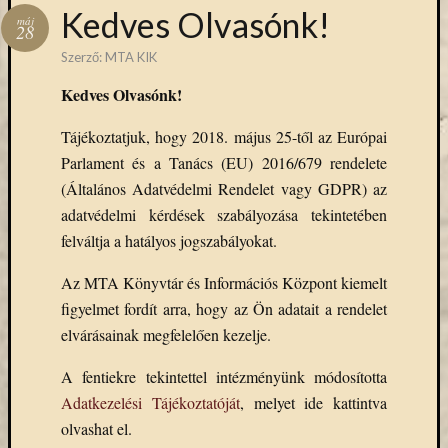
Hírlevél
Kedves Olvasónk!
máj
emailben
28
Szerző:
MTA KIK
Kérjük,
Kedves Olvasónk!
adja
meg
Tájékoztatjuk, hogy 2018. május 25-től az Európai
email
Parlament és a Tanács (EU) 2016/679 rendelete
címét,
ha
(Általános Adatvédelmi Rendelet vagy GDPR) az
ezentúl
adatvédelmi kérdések szabályozása tekintetében
emailben
felváltja a hatályos jogszabályokat.
szeretne
értesülni
Az MTA Könyvtár és Információs Központ kiemelt
az
figyelmet fordít arra, hogy az Ön adatait a rendelet
MTA
elvárásainak megfelelően kezelje.
KIK
aktuális
A fentiekre tekintettel intézményünk módosította
híreiről,
Adatkezelési Tájékoztatóját
, melyet ide kattintva
eseményeir
olvashat el.
szolgáltatá