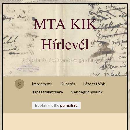
MTA KIK
Hírlevél
Tájékoztatási és Olvasószolgálatunk blogja
Impromptu
Kutatás
Látogatóink
Tapasztalatcsere
Vendégkönyvünk
Bookmark the
permalink
.