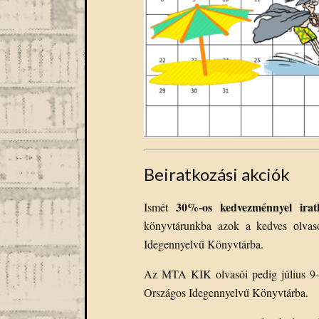
Beiratkozási akciók
30%-os kedvezménnyel irat
Ismét
könyvtárunkba azok a kedves olvasó
Idegennyelvű Könyvtárba.
Az MTA KIK olvasói pedig július 9-t
Országos Idegennyelvű Könyvtárba.