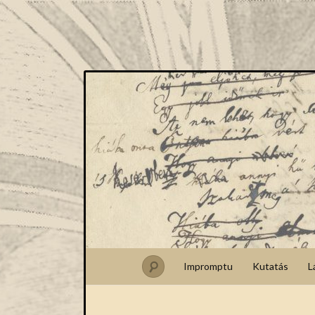
Impromptu
Kutatás
L