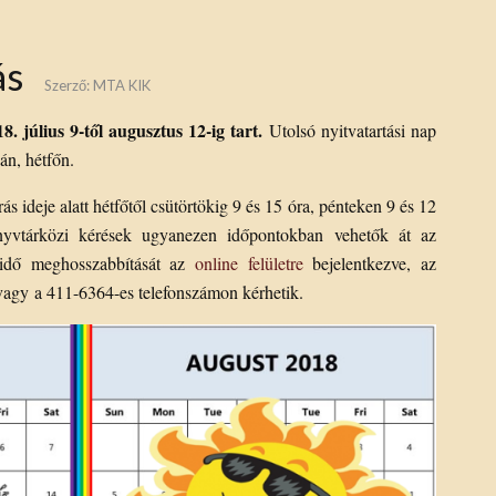
ás
Szerző:
MTA KIK
 július 9-től augusztus 12-ig tart.
Utolsó nyitvatartási nap
án, hétfőn.
 ideje alatt hétfőtől csütörtökig 9 és 15 óra, pénteken 9 és 12
nyvtárközi kérések ugyanezen időpontokban vehetők át az
ridő meghosszabbítását az
online felületre
bejelentkezve, az
vagy a 411-6364-es telefonszámon kérhetik.