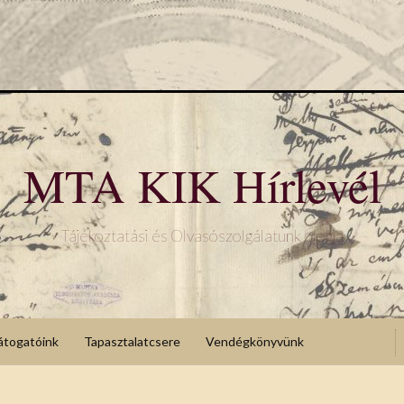
MTA KIK Hírlevél
Tájékoztatási és Olvasószolgálatunk blogja
átogatóink
Tapasztalatcsere
Vendégkönyvünk