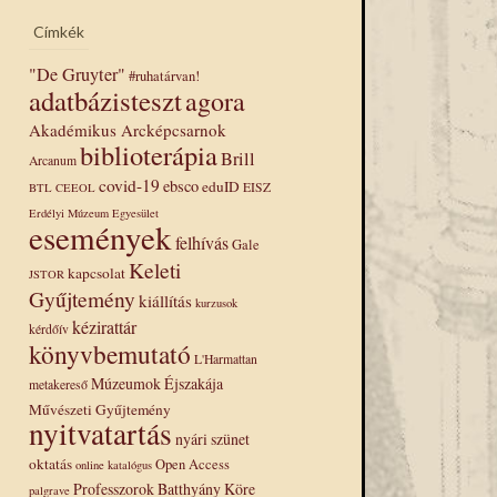
Címkék
"De Gruyter"
#ruhatárvan!
adatbázisteszt
agora
Akadémikus Arcképcsarnok
biblioterápia
Brill
Arcanum
covid-19
ebsco
eduID
EISZ
BTL
CEEOL
Erdélyi Múzeum Egyesület
események
felhívás
Gale
Keleti
kapcsolat
JSTOR
Gyűjtemény
kiállítás
kurzusok
kézirattár
kérdőív
könyvbemutató
L'Harmattan
Múzeumok Éjszakája
metakereső
Művészeti Gyűjtemény
nyitvatartás
nyári szünet
oktatás
Open Access
online katalógus
Professzorok Batthyány Köre
palgrave