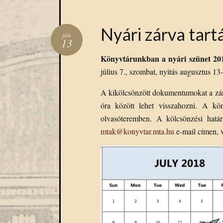
Nyári zárva tart
jún
13
Könyvtárunkban a nyári szünet 2018.
július 7., szombat, nyitás augusztus 13-
A kikölcsönzött dokumentumokat a zárás
óra között lehet visszahozni. A kö
olvasóteremben. A kölcsönzési hatá
mtak@konyvtar.mta.hu
e-mail címen, 