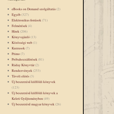
eBooks on Demand szolgáltatás
(2)
Egyéb
(327)
Elektronikus források
(71)
Felmérések
(4)
Hírek
(206)
Könyvajánló
(13)
Közösségi web
(1)
Kurzusok
(7)
Primo
(7)
Próbahozzáférések
(81)
Ráday Könyvtár
(2)
Rendezvények
(253)
Távoli elérés
(3)
Új beszerzésű külföldi könyvek
(123)
Új beszerzésű külföldi könyvek a
Keleti Gyűjteményben
(49)
Új beszerzésű magyar könyvek
(26)