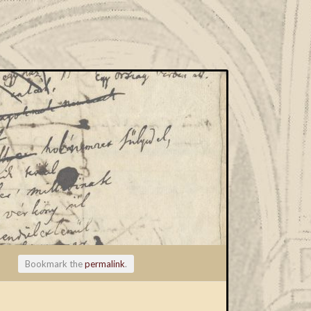
Bookmark the
permalink
.