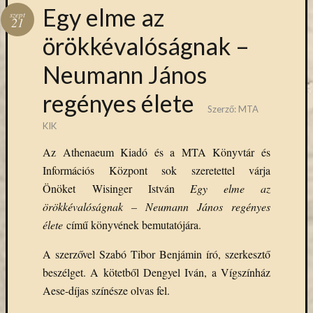
Hírlevél
Egy elme az
szept
emailben
21
örökkévalóságnak –
Kérjük,
Neumann János
adja
meg
regényes élete
email
Szerző:
MTA
címét,
KIK
ha
ezentúl
Az Athenaeum Kiadó és a MTA Könyvtár és
emailben
Információs Központ sok szeretettel várja
szeretne
Önöket Wisinger István
Egy elme az
értesülni
örökkévalóságnak – Neumann János regényes
az
MTA
élete
című könyvének bemutatójára.
KIK
aktuális
A szerzővel Szabó Tibor Benjámin író, szerkesztő
híreiről,
beszélget. A kötetből Dengyel Iván, a Vígszínház
eseményeir
Aese-díjas színésze olvas fel.
szolgáltatá