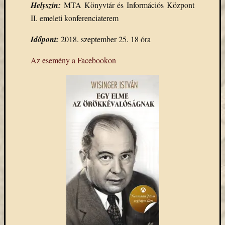
Helyszín:
MTA Könyvtár és Információs Központ
Email
II. emeleti konferenciaterem
cím
F
Időpont:
2018. szeptember 25. 18 óra
e
l
i
Az esemény a Facebookon
r
a
t
k
o
z
á
s
Archívu
Archívum
Kategóri