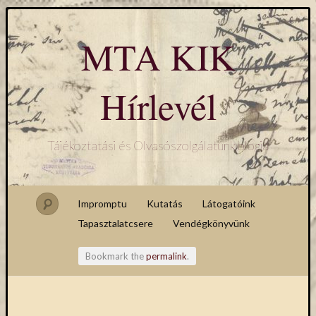
MTA KIK
Hírlevél
Tájékoztatási és Olvasószolgálatunk blogja
Impromptu
Kutatás
Látogatóink
Tapasztalatcsere
Vendégkönyvünk
Bookmark the
permalink
.