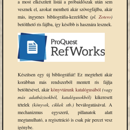
a most elkészített listái a próbaidőszak után sem
Email
vesznek el, azokat mentheti akár szövegfájlba, akár
cím
más, ingyenes bibliográfia-kezelőkbe
(pl.
Zotero
)
F
e
betölthető ris fájlba, így később is hasznára lesznek.
l
i
r
a
t
k
o
z
á
s
Készítsen egy új bibliográfiát! Ez megteheti akár
korábban más rendszerből mentett ris fájlja
betöltésével, akár
könyvtárunk katalógusából
(vagy
Archívu
más adatbázisokból, katalógusokból)
kikeresett
Archívum
tételek
(könyvek, cikkek stb.)
beválogatásával. A
mechanizmus egyszerű, pillanatok alatt
megtanulható, a regisztráció is csak pár percet vesz
Kategóri
igénybe.