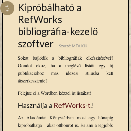
Hírlevél
Kipróbálható a
okt
emailben
4
RefWorks
Kérjük,
bibliográfia-kezelő
adja
meg
szoftver
email
Szerző:
MTA KIK
címét,
ha
Sokat bajlódik a bibliográfiák elkészítésével?
ezentúl
Gondot okoz, ha a meglévő listáit egy új
emailben
publikációhoz más idézési stílusba kell
szeretne
értesülni
átszerkesztenie?
az
Felejtse el a Wordben kézzel írt listákat!
MTA
KIK
Használja a
RefWorks-t
!
aktuális
híreiről,
Az Akadémiai Könyvtárban most egy hónapig
eseményeir
kipróbálhatja – akár otthonról is. És ami a legjobb:
szolgáltatá