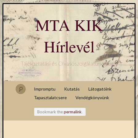
MTA KIK
Hírlevél
Tájékoztatási és Olvasószolgálatunk blogja
Impromptu
Kutatás
Látogatóink
Tapasztalatcsere
Vendégkönyvünk
Bookmark the
permalink
.