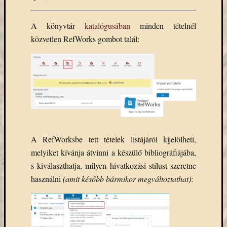
eBooks
on
A könyvtár
katalógusában
minden tételnél
Deman
szolgál
közvetlen RefWorks gombot talál:
(2)
Egyéb
(327)
Elektro
forráso
(71)
Felmér
(4)
Hírek
A RefWorksbe tett tételek listájáról kijelölheti,
(206)
melyiket kívánja átvinni a készülő bibliográfiájába,
Könyva
s kiválaszthatja, milyen hivatkozási stílust szeretne
(13)
használni
(amit később bármikor megváltoztathat)
:
Közöss
web
(1)
Kurzus