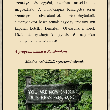
személyes és egyéni, azonban másokkal is
Email
megosztható. A biblioterápiás beszélgetés során
cím
F
személyes olvasatunkról, véleményünkről,
e
élményeinkről beszélgetünk egy-egy irodalmi mű
l
i
kapcsán kötetlen formában. Olvassunk a sorok
r
között és gazdagítsuk egymást és magunkat
a
t
élményeink megosztásával!
k
o
z
A program oldala a Facebookon
á
s
Minden érdeklődőt szeretettel várunk.
Archívu
Archívum
Kategóri