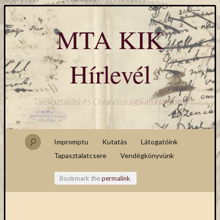
MTA KIK
Hírlevél
Tájékoztatási és Olvasószolgálatunk blogja
Impromptu
Kutatás
Látogatóink
Tapasztalatcsere
Vendégkönyvünk
Bookmark the
permalink
.