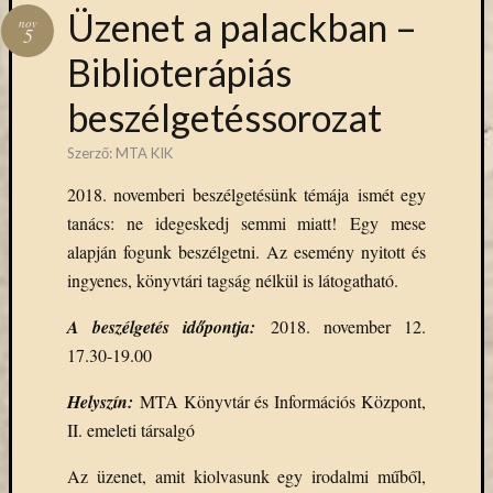
Hírlevél
Üzenet a palackban –
nov
emailben
5
Biblioterápiás
Kérjük,
beszélgetéssorozat
adja
meg
Szerző:
MTA KIK
email
címét,
2018. novemberi beszélgetésünk témája ismét egy
ha
tanács: ne idegeskedj semmi miatt! Egy mese
ezentúl
alapján fogunk beszélgetni. Az esemény nyitott és
emailben
szeretne
ingyenes, könyvtári tagság nélkül is látogatható.
értesülni
A beszélgetés időpontja:
2018. november 12.
az
MTA
17.30-19.00
KIK
aktuális
Helyszín:
MTA Könyvtár és Információs Központ,
híreiről,
II. emeleti társalgó
eseményeir
szolgáltatá
Az üzenet, amit kiolvasunk egy irodalmi műből,