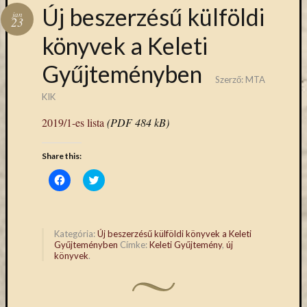
Hírlevél
Új beszerzésű külföldi
jan
emailben
23
könyvek a Keleti
Kérjük,
Gyűjteményben
adja
Szerző:
MTA
meg
email
KIK
címét,
2019/1-es lista
(PDF 484 kB)
ha
ezentúl
Share this:
emailben
szeretne
Click
Click
to
to
értesülni
share
share
az
on
on
Facebook
Twitter
MTA
(Opens
(Opens
in
in
KIK
Kategória:
Új beszerzésű külföldi könyvek a Keleti
new
new
Gyűjteményben
Címke:
Keleti Gyűjtemény
,
új
aktuális
window)
window)
könyvek
.
híreiről,
eseményeir
szolgáltatá