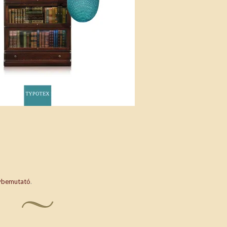
vbemutató
.