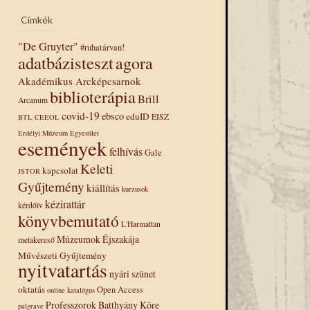
Címkék
"De Gruyter"
#ruhatárvan!
adatbázisteszt
agora
Akadémikus Arcképcsarnok
biblioterápia
Brill
Arcanum
covid-19
ebsco
eduID
EISZ
BTL
CEEOL
Erdélyi Múzeum Egyesület
események
felhívás
Gale
Keleti
kapcsolat
JSTOR
Gyűjtemény
kiállítás
kurzusok
kézirattár
kérdőív
könyvbemutató
L'Harmattan
Múzeumok Éjszakája
metakereső
Művészeti Gyűjtemény
nyitvatartás
nyári szünet
oktatás
Open Access
online katalógus
Professzorok Batthyány Köre
palgrave