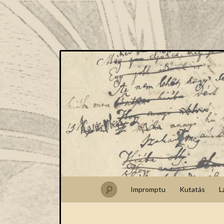
Impromptu
Kutatás
L