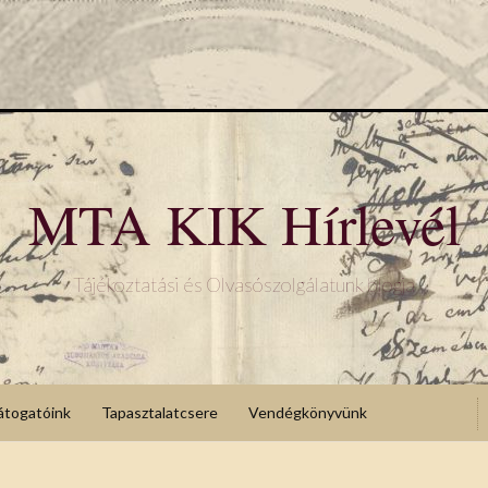
MTA KIK Hírlevél
Tájékoztatási és Olvasószolgálatunk blogja
átogatóink
Tapasztalatcsere
Vendégkönyvünk