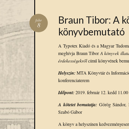
Braun Tibor: A k
febr
8
könyvbemutató
A Typotex Kiadó és a Magyar Tudomán
meghívja Braun Tibor
A könyvek illat
érdekességekről
című könyvének bemut
Helyszín:
MTA Könyvtár és Információs
konferenciaterem
Időpont:
2019. február 12. kedd 11.00
A kötetet bemutatja:
Görög Sándor, 
Szabó Gábor
A könyv a helyszínen kedvezményesen