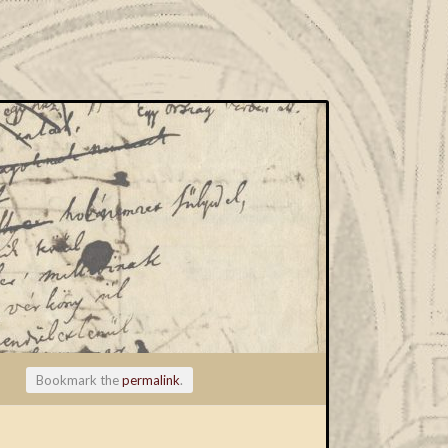
Bookmark the
permalink
.