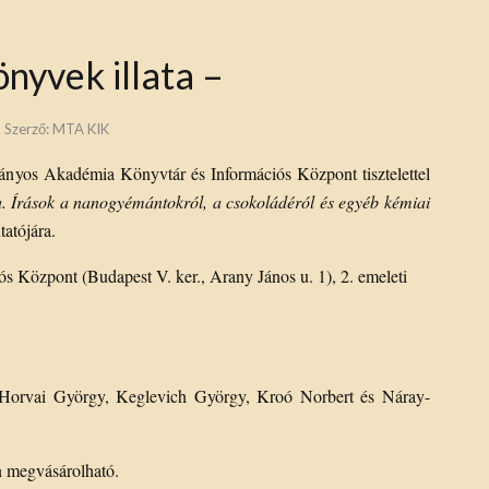
önyvek illata –
Szerző:
MTA KIK
yos Akadémia Könyvtár és Információs Központ tisztelettel
a. Írások a nanogyémántokról, a csokoládéról és egyéb kémiai
atójára.
 Központ (Budapest V. ker., Arany János u. 1), 2. emeleti
Horvai György, Keglevich György, Kroó Norbert és Náray-
 megvásárolható.