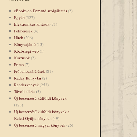
eBooks on Demand szolgáltatás
(2)
Egyéb
(327)
Elektronikus források
(71)
Felmérések
(4)
Hírek
(206)
Könyvajánló
(13)
Közösségi web
(1)
Kurzusok
(7)
Primo
(7)
Próbahozzáférések
(81)
Ráday Könyvtár
(2)
Rendezvények
(253)
Távoli elérés
(3)
Új beszerzésű külföldi könyvek
(123)
Új beszerzésű külföldi könyvek a
Keleti Gyűjteményben
(49)
Új beszerzésű magyar könyvek
(26)