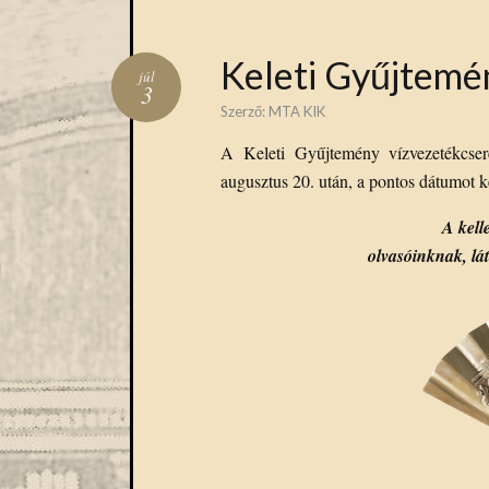
Keleti Gyűjtemén
júl
3
Szerző:
MTA KIK
A Keleti Gyűjtemény vízvezetékcser
augusztus 20. után, a pontos dátumot 
A kell
olvasóinknak, lá