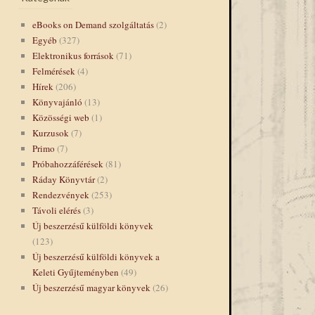
eBooks on Demand szolgáltatás
(2)
Egyéb
(327)
Elektronikus források
(71)
Felmérések
(4)
Hírek
(206)
Könyvajánló
(13)
Közösségi web
(1)
Kurzusok
(7)
Primo
(7)
Próbahozzáférések
(81)
Ráday Könyvtár
(2)
Rendezvények
(253)
Távoli elérés
(3)
Új beszerzésű külföldi könyvek
(123)
Új beszerzésű külföldi könyvek a
Keleti Gyűjteményben
(49)
Új beszerzésű magyar könyvek
(26)