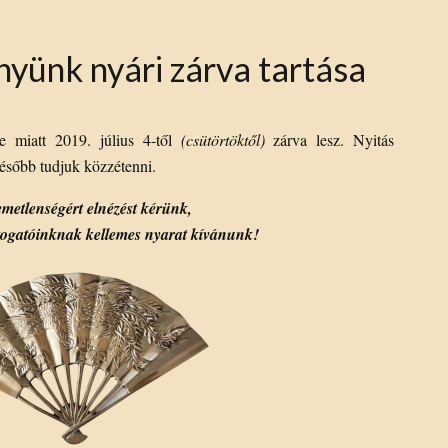
yünk nyári zárva tartása
e miatt 2019. július 4-től
(csütörtöktől)
zárva lesz. Nyitás
később tudjuk közzétenni.
emetlenségért elnézést kérünk,
togatóinknak kellemes nyarat kívánunk!