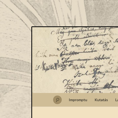
Impromptu
Kutatás
L