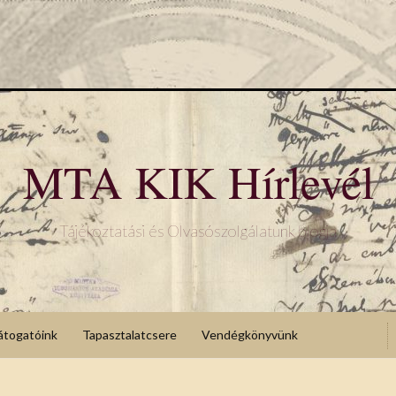
MTA KIK Hírlevél
Tájékoztatási és Olvasószolgálatunk blogja
átogatóink
Tapasztalatcsere
Vendégkönyvünk