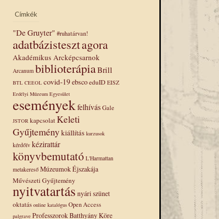
Címkék
"De Gruyter"
#ruhatárvan!
adatbázisteszt
agora
Akadémikus Arcképcsarnok
biblioterápia
Brill
Arcanum
covid-19
ebsco
eduID
EISZ
BTL
CEEOL
Erdélyi Múzeum Egyesület
események
felhívás
Gale
Keleti
kapcsolat
JSTOR
Gyűjtemény
kiállítás
kurzusok
kézirattár
kérdőív
könyvbemutató
L'Harmattan
Múzeumok Éjszakája
metakereső
Művészeti Gyűjtemény
nyitvatartás
nyári szünet
oktatás
Open Access
online katalógus
Professzorok Batthyány Köre
palgrave