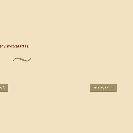
ény
,
nyitvatartás
.
9/5.
Itt a nyár!
→
ja