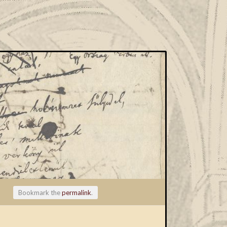
Bookmark the
permalink
.