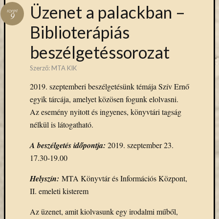
Hírlevél
Üzenet a palackban –
szept
emailben
9
Biblioterápiás
Kérjük,
beszélgetéssorozat
adja
meg
Szerző:
MTA KIK
email
címét,
2019. szeptemberi beszélgetésünk témája Szív Ernő
ha
egyik tárcája, amelyet közösen fogunk elolvasni.
ezentúl
Az esemény nyitott és ingyenes, könyvtári tagság
emailben
szeretne
nélkül is látogatható.
értesülni
A beszélgetés időpontja:
2019. szeptember 23.
az
MTA
17.30-19.00
KIK
aktuális
Helyszín:
MTA Könyvtár és Információs Központ,
híreiről,
II. emeleti kisterem
eseményeir
szolgáltatá
Az üzenet, amit kiolvasunk egy irodalmi műből,