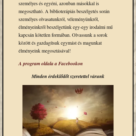
személyes és egyéni, azonban másokkal is
Email
megosztható. A biblioterápiás beszélgetés során
cím
F
személyes olvasatunkról, véleményünkről,
e
élményeinkről beszélgetünk egy-egy irodalmi mű
l
i
kapcsán kötetlen formában. Olvassunk a sorok
r
között és gazdagítsuk egymást és magunkat
a
t
élményeink megosztásával!
k
o
z
A program oldala a Facebookon
á
s
Minden érdeklődőt szeretettel várunk
Archívu
Archívum
Kategóri