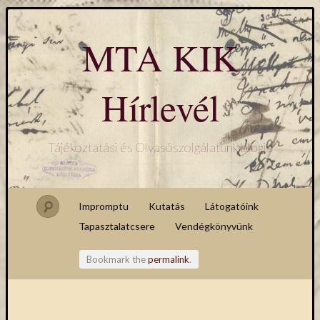
MTA KIK
Hírlevél
Tájékoztatási és Olvasószolgálatunk blogja
Impromptu
Kutatás
Látogatóink
Tapasztalatcsere
Vendégkönyvünk
Bookmark the
permalink
.