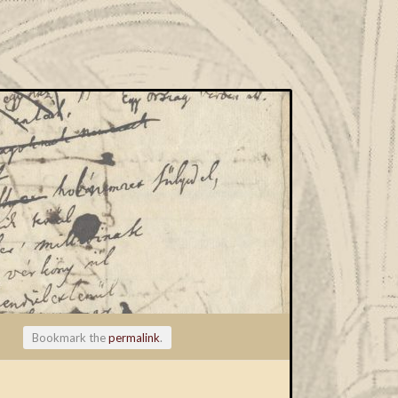
Bookmark the
permalink
.