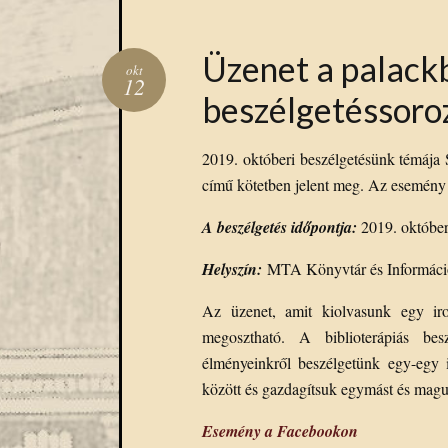
Üzenet a palackb
okt
12
beszélgetéssoro
2019. októberi beszélgetésünk témáj
című kötetben jelent meg. Az esemény ny
A beszélgetés időpontja:
2019. október
Helyszín:
MTA Könyvtár és Információs
Az üzenet, amit kiolvasunk egy ir
megosztható. A biblioterápiás bes
élményeinkről beszélgetünk egy-egy
között és gazdagítsuk egymást és mag
Esemény a Facebookon