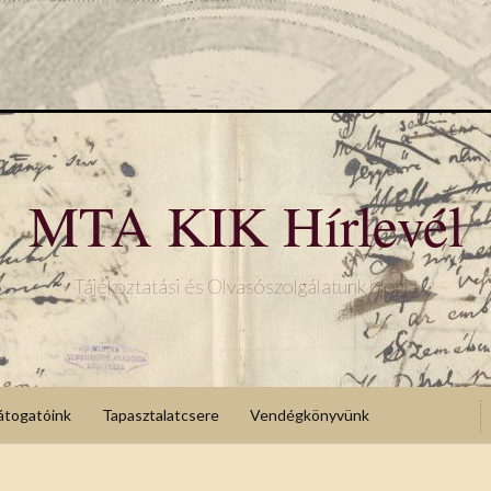
MTA KIK Hírlevél
Tájékoztatási és Olvasószolgálatunk blogja
átogatóink
Tapasztalatcsere
Vendégkönyvünk