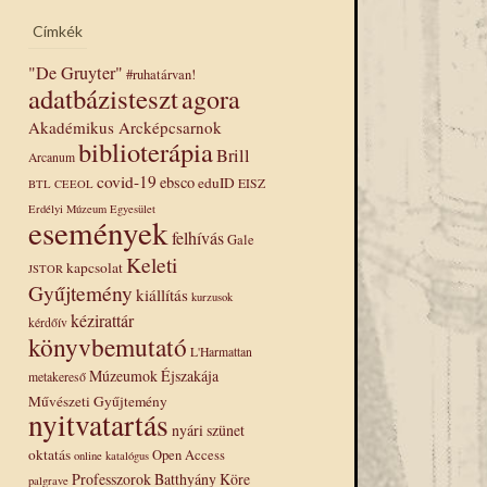
Címkék
"De Gruyter"
#ruhatárvan!
adatbázisteszt
agora
Akadémikus Arcképcsarnok
biblioterápia
Brill
Arcanum
covid-19
ebsco
eduID
EISZ
BTL
CEEOL
Erdélyi Múzeum Egyesület
események
felhívás
Gale
Keleti
kapcsolat
JSTOR
Gyűjtemény
kiállítás
kurzusok
kézirattár
kérdőív
könyvbemutató
L'Harmattan
Múzeumok Éjszakája
metakereső
Művészeti Gyűjtemény
nyitvatartás
nyári szünet
oktatás
Open Access
online katalógus
Professzorok Batthyány Köre
palgrave