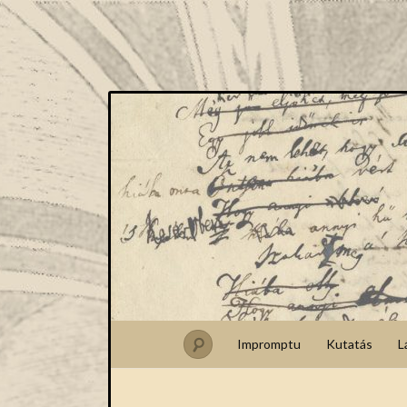
Impromptu
Kutatás
L