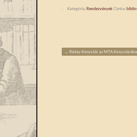
(Opens
(Opens
in
in
Kategória:
Rendezvények
Címke:
bibli
new
new
window)
window)
←
Ráday Könyvtár az MTA Könyvtáráb
Bejegyzések navigáció