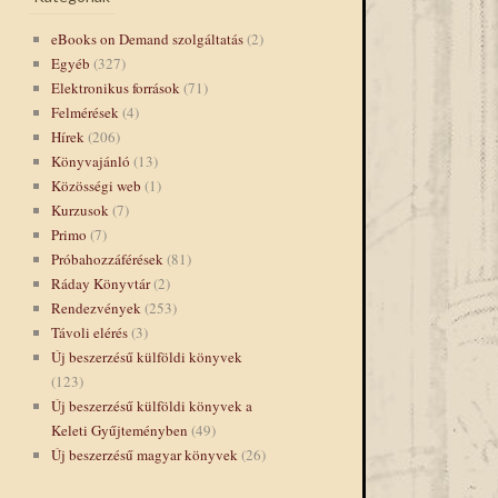
eBooks on Demand szolgáltatás
(2)
Egyéb
(327)
Elektronikus források
(71)
Felmérések
(4)
Hírek
(206)
Könyvajánló
(13)
Közösségi web
(1)
Kurzusok
(7)
Primo
(7)
Próbahozzáférések
(81)
Ráday Könyvtár
(2)
Rendezvények
(253)
Távoli elérés
(3)
Új beszerzésű külföldi könyvek
(123)
Új beszerzésű külföldi könyvek a
Keleti Gyűjteményben
(49)
Új beszerzésű magyar könyvek
(26)