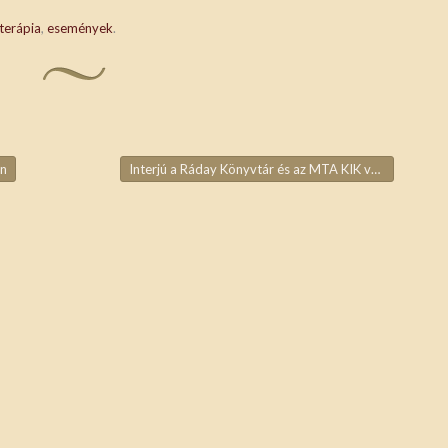
oterápia
,
események
.
an
Interjú a Ráday Könyvtár és az MTA KIK vezetőivel
→
ja