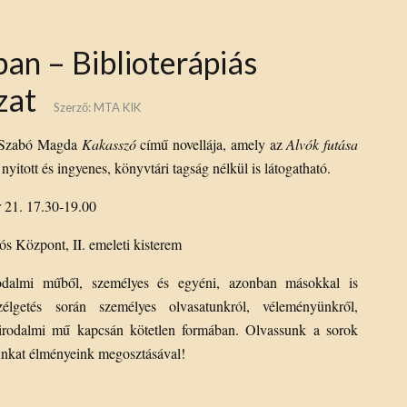
an – Biblioterápiás
zat
Szerző:
MTA KIK
a Szabó Magda
Kakasszó
című novellája, amely az
Alvók futása
itott és ingyenes, könyvtári tagság nélkül is látogatható.
 21. 17.30-19.00
 Központ, II. emeleti kisterem
odalmi műből, személyes és egyéni, azonban másokkal is
zélgetés során személyes olvasatunkról, véleményünkről,
 irodalmi mű kapcsán kötetlen formában. Olvassunk a sorok
unkat élményeink megosztásával!