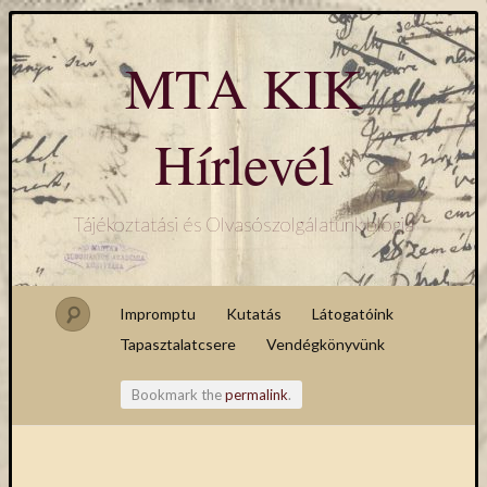
MTA KIK
Hírlevél
Tájékoztatási és Olvasószolgálatunk blogja
Impromptu
Kutatás
Látogatóink
Tapasztalatcsere
Vendégkönyvünk
Bookmark the
permalink
.