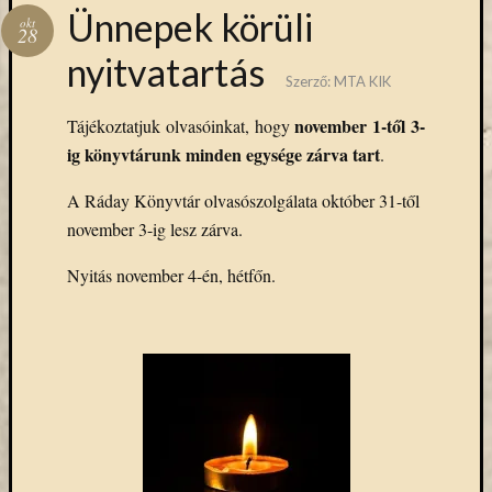
Hírlevél
Ünnepek körüli
okt
emailben
28
nyitvatartás
Szerző:
MTA KIK
Kérjük,
adja
november 1-től 3-
Tájékoztatjuk olvasóinkat, hogy
meg
ig könyvtárunk minden egysége zárva tart
.
email
címét,
A Ráday Könyvtár olvasószolgálata október 31-től
ha
november 3-ig lesz zárva.
ezentúl
emailben
Nyitás november 4-én, hétfőn.
szeretne
értesülni
az
MTA
KIK
aktuális
híreiről,
eseményeir
szolgáltatá