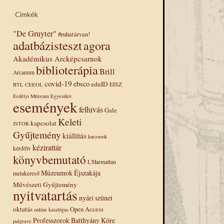
Címkék
"De Gruyter"
#ruhatárvan!
adatbázisteszt
agora
Akadémikus Arcképcsarnok
biblioterápia
Brill
Arcanum
covid-19
ebsco
eduID
EISZ
BTL
CEEOL
Erdélyi Múzeum Egyesület
események
felhívás
Gale
Keleti
kapcsolat
JSTOR
Gyűjtemény
kiállítás
kurzusok
kézirattár
kérdőív
könyvbemutató
L'Harmattan
Múzeumok Éjszakája
metakereső
Művészeti Gyűjtemény
nyitvatartás
nyári szünet
oktatás
Open Access
online katalógus
Professzorok Batthyány Köre
palgrave