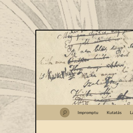
Impromptu
Kutatás
L