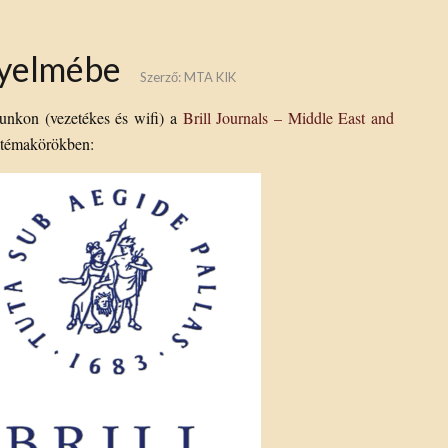
gyelmébe
Szerző:
MTA KIK
tunkon (vezetékes és wifi) a
Brill Journals – Middle East and
 témakörökben: