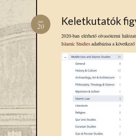
Keletkutatók fi
jan
20
2020-ban elérhető olvasótermi hálóza
Islamic Studies
adatbázisa a következő