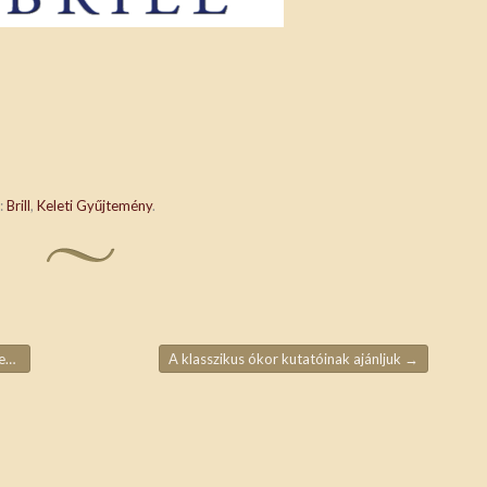
:
Brill
,
Keleti Gyűjtemény
.
at
A klasszikus ókor kutatóinak ajánljuk
→
ja