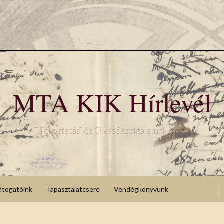
MTA KIK Hírlevél
Tájékoztatási és Olvasószolgálatunk blogja
átogatóink
Tapasztalatcsere
Vendégkönyvünk