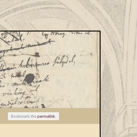
Bookmark the
permalink
.