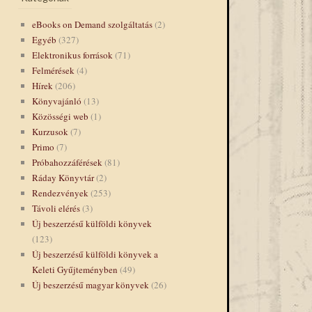
eBooks on Demand szolgáltatás
(2)
Egyéb
(327)
Elektronikus források
(71)
Felmérések
(4)
Hírek
(206)
Könyvajánló
(13)
Közösségi web
(1)
Kurzusok
(7)
Primo
(7)
Próbahozzáférések
(81)
Ráday Könyvtár
(2)
Rendezvények
(253)
Távoli elérés
(3)
Új beszerzésű külföldi könyvek
(123)
Új beszerzésű külföldi könyvek a
Keleti Gyűjteményben
(49)
Új beszerzésű magyar könyvek
(26)