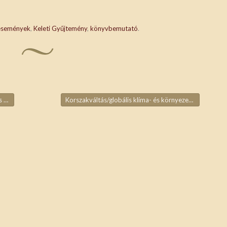
események
,
Keleti Gyűjtemény
,
könyvbemutató
.
1964
Korszakváltás/globális klíma- és környezetváltozás – az űrkutató szemével
ja