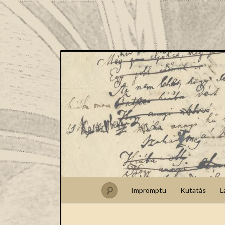
Impromptu
Kutatás
L