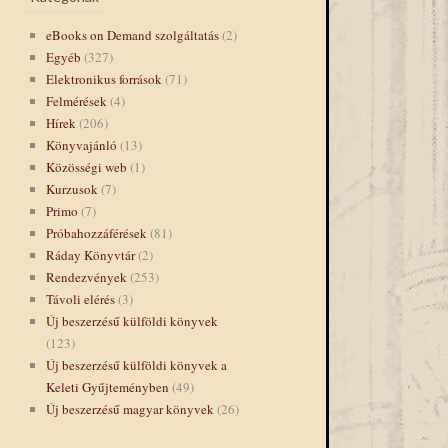
eBooks on Demand szolgáltatás
(2)
Egyéb
(327)
Elektronikus források
(71)
Felmérések
(4)
Hírek
(206)
Könyvajánló
(13)
Közösségi web
(1)
Kurzusok
(7)
Primo
(7)
Próbahozzáférések
(81)
Ráday Könyvtár
(2)
Rendezvények
(253)
Távoli elérés
(3)
Új beszerzésű külföldi könyvek
(123)
Új beszerzésű külföldi könyvek a
Keleti Gyűjteményben
(49)
Új beszerzésű magyar könyvek
(26)