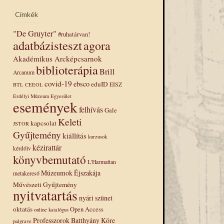
Címkék
"De Gruyter"
#ruhatárvan!
adatbázisteszt
agora
Akadémikus Arcképcsarnok
biblioterápia
Brill
Arcanum
covid-19
ebsco
eduID
EISZ
BTL
CEEOL
Erdélyi Múzeum Egyesület
→
események
felhívás
Gale
Keleti
kapcsolat
JSTOR
Gyűjtemény
kiállítás
kurzusok
kézirattár
kérdőív
könyvbemutató
L'Harmattan
Múzeumok Éjszakája
metakereső
Művészeti Gyűjtemény
nyitvatartás
nyári szünet
oktatás
Open Access
online katalógus
Professzorok Batthyány Köre
palgrave