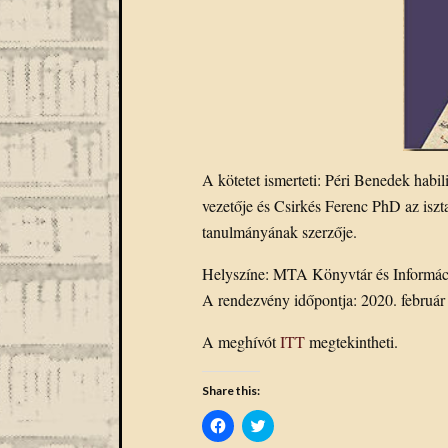
A kötetet ismerteti: Péri Benedek habi
vezetője és Csirkés Ferenc PhD az isz
tanulmányának szerzője.
Helyszíne: MTA Könyvtár és Informác
A rendezvény időpontja: 2020. február 
A meghívót
ITT
megtekintheti.
Share this:
Click
Click
to
to