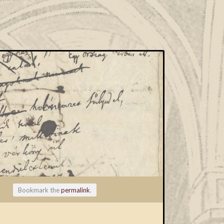
Bookmark the
permalink
.