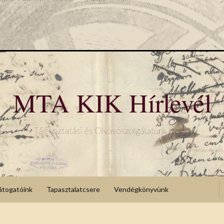
MTA KIK Hírlevél
Tájékoztatási és Olvasószolgálatunk blogja
átogatóink
Tapasztalatcsere
Vendégkönyvünk