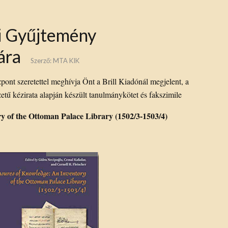
i Gyűjtemény
ára
Szerző:
MTA KIK
t szeretettel meghívja Önt a Brill Kiadónál megjelent, a
tű kézirata alapján készült tanulmánykötet és fakszimile
y of the Ottoman Palace Library (1502/3-1503/4)