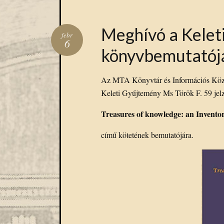
Meghívó a Kelet
febr
6
könyvbemutatój
Az MTA Könyvtár és Információs Közpon
Keleti Gyűjtemény Ms Török F. 59 jelze
Treasures of knowledge: an Inventor
című kötetének bemutatójára.