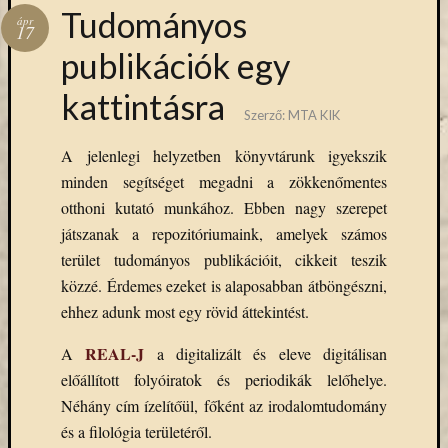
Hírlevél
Tudományos
ápr
emailben
17
publikációk egy
Kérjük,
kattintásra
adja
Szerző:
MTA KIK
meg
email
A jelenlegi helyzetben könyvtárunk igyekszik
címét,
minden segítséget megadni a zökkenőmentes
ha
otthoni kutató munkához. Ebben nagy szerepet
ezentúl
emailben
játszanak a repozitóriumaink, amelyek számos
szeretne
terület tudományos publikációit, cikkeit teszik
értesülni
közzé. Érdemes ezeket is alaposabban átböngészni,
az
ehhez adunk most egy rövid áttekintést.
MTA
KIK
REAL-J
A
a digitalizált és eleve digitálisan
aktuális
előállított folyóiratok és periodikák lelőhelye.
híreiről,
Néhány cím ízelítőül, főként az irodalomtudomány
eseményeir
szolgáltatá
és a filológia területéről.