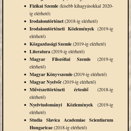
eBooks
Fizikai Szemle
(kisebb kihagyásokkal 2020-
on
ig elérhető)
Deman
Irodalomtörténet
(2018-ig elérhető)
szolgál
Irodalomtörténeti Közlemények
(2019-ig
(2)
Egyéb
elérhető)
(327)
Közgazdasági Szemle
(2019-ig elérhető)
Elektro
Literatura
(2019-ig elérhető)
forráso
Magyar Filozófiai Szemle
(2019-ig
(71)
elérhető)
Felmér
(4)
Magyar Könyvszemle (
2019-ig elérhető)
Hírek
Magyar Nyelvőr
(2019-ig elérhető)
(206)
Művészettörténeti értesítő
(2018-ig
Könyva
elérhető)
(13)
Nyelvtudományi Közlemények
(2019-ig
Közöss
elérhető)
web
(1)
Studia Slavica Academiae Scientiarum
Kurzus
Hungaricae
(2018-ig elérhető)