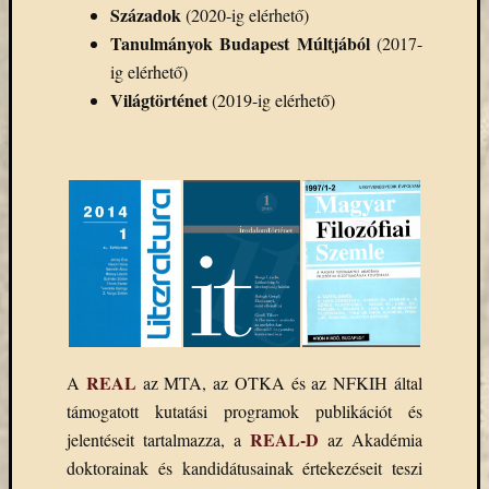
(7)
Századok
(2020-ig elérhető)
Primo
Tanulmányok Budapest Múltjából
(2017-
(7)
ig elérhető)
Próbah
(81)
Világtörténet
(2019-ig elérhető)
Ráday
Könyvt
(2)
Rendez
(253)
Távoli
elérés
(3)
Új
beszerz
külföld
REAL
A
az MTA, az OTKA és az NFKIH által
könyv
(123)
támogatott kutatási programok publikációt és
Új
REAL-D
jelentéseit tartalmazza, a
az Akadémia
beszerz
doktorainak és kandidátusainak értekezéseit teszi
külföld