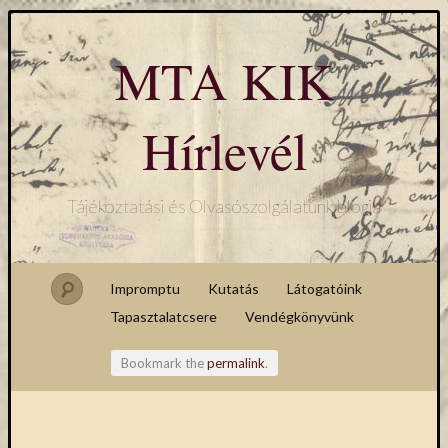
MTA KIK
Hírlevél
Tájékoztatási és Olvasószolgálatunk blogja
Impromptu
Kutatás
Látogatóink
Tapasztalatcsere
Vendégkönyvünk
Bookmark the
permalink
.