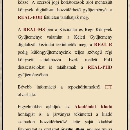
közzé. A szerzői jogi korlátozások alól mentesült
könyv
könyvek digitálisan hozzáférhető gyűjteményét a
a
REAL-EOD
felületén találhatják meg.
Keleti
Gyűjte
REAL-MS
A
-ben a Kézirattár és Régi Könyvek
(49)
Új
Gyűjteménye valamint a Keleti Gyűjtemény
beszerz
REAL-R
digitalizált kéziratai tekinthetők meg, a
magyar
pedig különgyűjteményeink teljes szövegű régi
könyv
könyveit tartalmazza. Ezek mellett PhD
(26)
REAL-PHD
disszertációkat is találhatnak a
gyűjteményében.
Címkék
Bővebb információ a repozitóriumokról
ITT
"De
olvasható.
Gruyter"
Akadémiai Kiadó
Figyelmükbe ajánljuk az
#ruhatárvan
adatbá
honlapját is: a járványra tekintettel a kiadó
agora
szabadon hozzáférhetővé tette saját kiadású
Akadémi
április 30-ig
folyóiratait és szótárait
, így segítve az