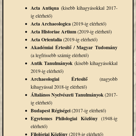
Email
Acta Antiqua
(kisebb kihagyásokkal 2017-
cím
ig elérhető)
F
Acta Archaeologica
(2019-ig elérhető)
e
l
Acta Historiae Artium
(2019-ig elérhető)
i
r
Acta Orientalia
(2019-ig elérhető)
a
Akadémiai Értesítő / Magyar Tudomány
t
k
(a legfrissebb számig elérhető)
o
z
Antik Tanulmányok
(kisebb kihagyásokkal
á
2019-ig elérhető)
s
Archaeologiai Értesítő
(nagyobb
kihagyással 2018-ig elérhető)
Általános Nyelvészeti Tanulmányok
(2017-
Archívu
ig elérhető)
Archívum
Budapest Régiségei
(2017-ig elérhető)
Egyetemes Philologiai Közlöny
(1948-ig
elérhető)
Kategóri
Filológiai Közlöny
(2019-ig elérhető)