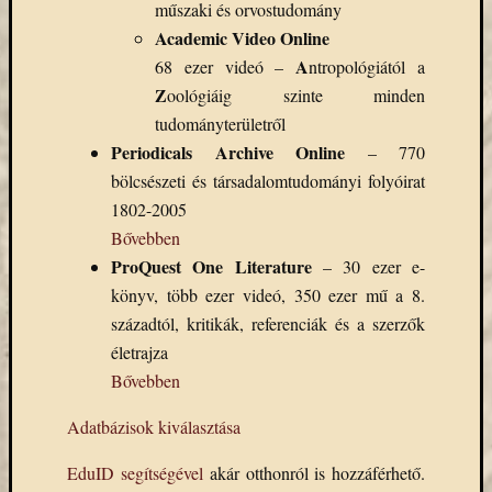
műszaki és orvostudomány
eBooks
on
Academic Video Online
Deman
A
68 ezer videó –
ntropológiától a
szolgál
Z
oológiáig szinte minden
(2)
tudományterületről
Egyéb
Periodicals Archive Online
– 770
(327)
Elektro
bölcsészeti és társadalomtudományi folyóirat
forráso
1802-2005
(71)
Bővebben
Felmér
ProQuest One Literature
– 30 ezer e-
(4)
könyv, több ezer videó, 350 ezer mű a 8.
Hírek
századtól, kritikák, referenciák és a szerzők
(206)
Könyva
életrajza
(13)
Bővebben
Közöss
web
Adatbázisok kiválasztása
(1)
Kurzus
EduID segítségével
akár otthonról is hozzáférhető.