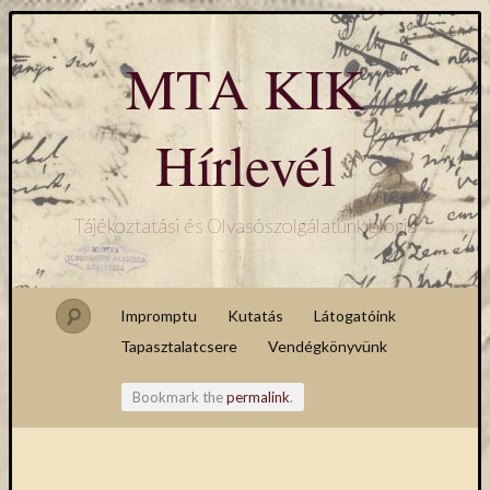
MTA KIK
Hírlevél
Tájékoztatási és Olvasószolgálatunk blogja
Impromptu
Kutatás
Látogatóink
Tapasztalatcsere
Vendégkönyvünk
Bookmark the
permalink
.