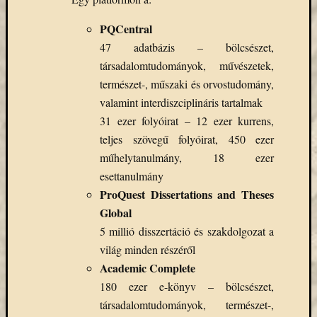
Email
cím
PQCentral
F
47 adatbázis – bölcsészet,
e
társadalomtudományok, művészetek,
l
i
természet-, műszaki és orvostudomány,
r
a
valamint interdiszciplináris tartalmak
t
31 ezer folyóirat – 12 ezer kurrens,
k
o
teljes szövegű folyóirat, 450 ezer
z
á
műhelytanulmány, 18 ezer
s
esettanulmány
ProQuest Dissertations and Theses
Global
Archívu
5 millió disszertáció és szakdolgozat a
világ minden részéről
Archívum
Academic Complete
180 ezer e-könyv – bölcsészet,
Kategóri
társadalomtudományok, természet-,