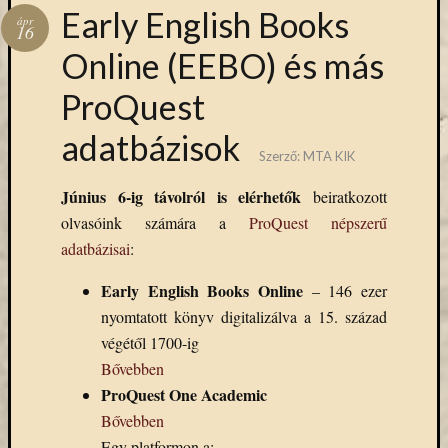
Hírlevél
Early English Books
ápr
emailben
16
Online (EEBO) és más
Kérjük,
ProQuest
adja
meg
adatbázisok
email
Szerző:
MTA KIK
címét,
ha
Június 6-ig távolról is elérhetők
beiratkozott
ezentúl
olvasóink számára a
ProQuest népszerű
emailben
adatbázisai
:
szeretne
értesülni
Early English Books Online
– 146 ezer
az
nyomtatott könyv digitalizálva a 15. század
MTA
KIK
végétől 1700-ig
aktuális
Bővebben
híreiről,
ProQuest One Academic
eseményeir
Bővebben
szolgáltatá
Egy platformon a: