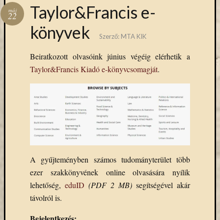
Hírlevél
Taylor&Francis e-
máj
emailben
22
könyvek
Szerző:
MTA KIK
Kérjük,
adja
Beiratkozott olvasóink június végéig elérhetik a
meg
Taylor&Francis Kiadó e-könyvcsomagját
.
email
címét,
ha
ezentúl
emailben
szeretne
értesülni
az
MTA
A gyűjteményben számos tudományterület több
KIK
ezer szakkönyvének online olvasására nyílik
aktuális
lehetőség,
eduID
(PDF 2 MB)
segítségével akár
híreiről,
távolról is.
eseményeir
szolgáltatá
Bejelentkezés: