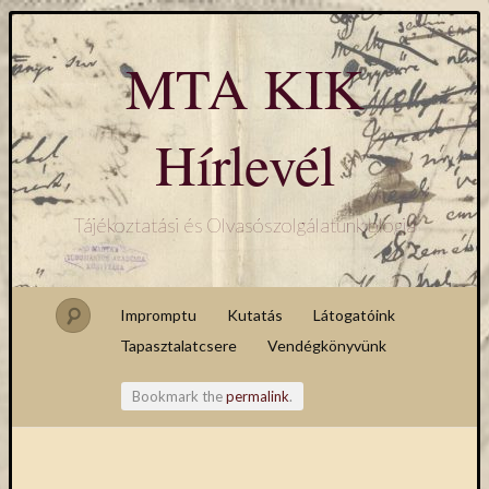
MTA KIK
Hírlevél
Tájékoztatási és Olvasószolgálatunk blogja
Impromptu
Kutatás
Látogatóink
Tapasztalatcsere
Vendégkönyvünk
Bookmark the
permalink
.