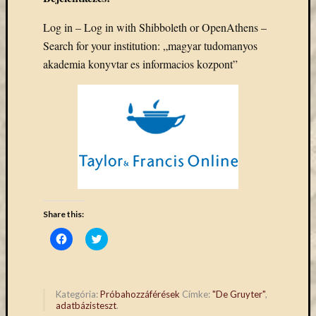
Email
cím
Log in – Log in with Shibboleth or OpenAthens –
F
Search for your institution: „magyar tudomanyos
e
akademia konyvtar es informacios kozpont”
l
i
r
a
t
k
o
z
á
s
Share this:
Archívu
Click
Click
to
to
Archívum
share
share
on
on
Facebook
Twitter
(Opens
(Opens
in
in
Kategóri
Kategória:
Próbahozzáférések
Címke:
"De Gruyter"
,
new
new
adatbázisteszt
.
window)
window)