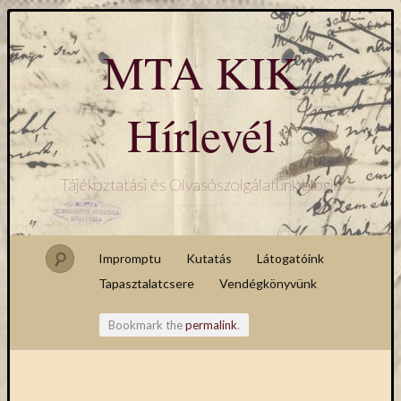
MTA KIK
Hírlevél
Tájékoztatási és Olvasószolgálatunk blogja
Impromptu
Kutatás
Látogatóink
Tapasztalatcsere
Vendégkönyvünk
Bookmark the
permalink
.