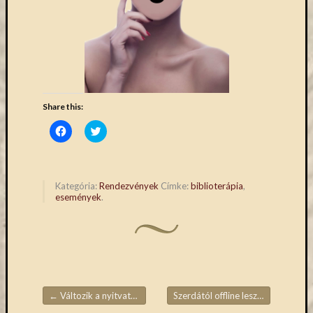
eBooks
on
Deman
szolgál
(2)
Egyéb
(327)
Share this:
Elektro
forráso
Click
Click
to
to
(71)
share
share
on
on
Felmér
Facebook
Twitter
(Opens
(Opens
(4)
in
in
Kategória:
Rendezvények
Címke:
biblioterápia
,
Hírek
new
new
események
.
window)
window)
(206)
Könyva
(13)
Közöss
web
(1)
←
Változik a nyitvatartás
Szerdától offline leszünk
→
Kurzus
Bejegyzések navigációja