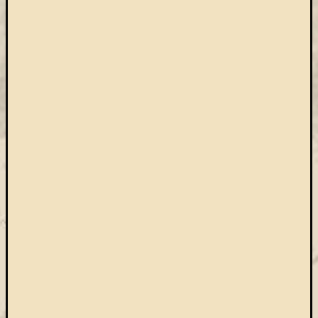
Open
Access
palgrave
Professzor
Batthyány
Köre
ProQuest
TLL
Typotex
Wiley
ökölógia
új
e-
forrás
új
köny
ünnep