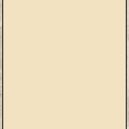
Arcképcs
Arcanum
biblio
Brill
BTL
CEEOL
covid-
19
ebsco
eduID
EISZ
Erdélyi
Múzeum
Egyesület
esem
felhívás
Gale
JSTOR
kapcsolat