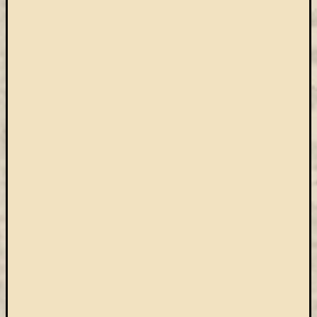
Keleti
Gyűjte
kiállítás
kurzusok
kérdőív
kézirattár
könyv
L'Harmattan
metakereső
Múzeumo
Éjszakája
Művészeti
Gyűjtemé
nyitv
nyári
szünet
oktatás
online
katalógus