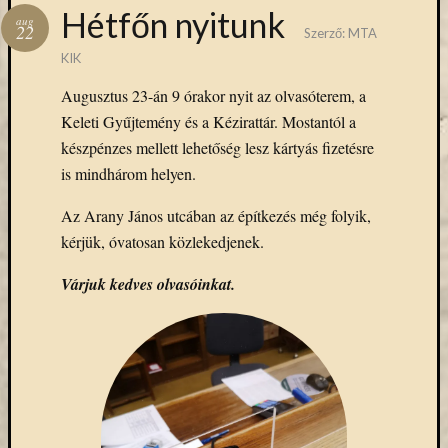
Hírlevél
Hétfőn nyitunk
aug
emailben
22
Szerző:
MTA
KIK
Kérjük,
Augusztus 23-án 9 órakor nyit az olvasóterem, a
adja
meg
Keleti Gyűjtemény és a Kézirattár. Mostantól a
email
készpénzes mellett lehetőség lesz kártyás fizetésre
címét,
is mindhárom helyen.
ha
ezentúl
Az Arany János utcában az építkezés még folyik,
emailben
kérjük, óvatosan közlekedjenek.
szeretne
értesülni
Várjuk kedves olvasóinkat.
az
MTA
KIK
aktuális
híreiről,
eseményeir
szolgáltatá