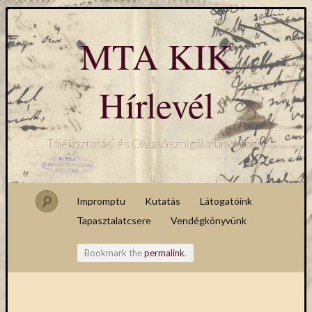
MTA KIK
Hírlevél
Tájékoztatási és Olvasószolgálatunk blogja
Impromptu
Kutatás
Látogatóink
Tapasztalatcsere
Vendégkönyvünk
Bookmark the
permalink
.