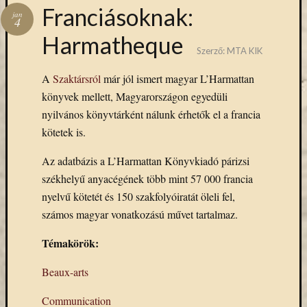
Hírlevél
Franciásoknak:
jan
emailben
4
Harmatheque
Szerző:
MTA KIK
Kérjük,
adja
A
Szaktársról
már jól ismert magyar L’Harmattan
meg
könyvek mellett, Magyarországon egyedüli
email
címét,
nyilvános könyvtárként nálunk érhetők el a francia
ha
kötetek is.
ezentúl
emailben
Az adatbázis a L’Harmattan Könyvkiadó párizsi
szeretne
székhelyű anyacégének több mint 57 000 francia
értesülni
nyelvű kötetét és 150 szakfolyóiratát öleli fel,
az
számos magyar vonatkozású művet tartalmaz.
MTA
KIK
Témakörök:
aktuális
híreiről,
Beaux-arts
eseményeir
szolgáltatá
Communication