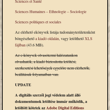
Sciences et Santé
eBooks
on
Sciences Humaines – Ethnologie – Sociologie
Deman
szolgál
Sciences politiques et sociales
(2)
Egyéb
Az elérhető ekönyvek listája tudományterületenként
(327)
böngészhető
a kiadó oldalán
, vagy letölthető
XLS
Elektro
fájlban
(43.6 MB).
forráso
(71)
Az e-könyvek olvasótermi hálózatunkon
Felmér
olvashatók, a kiadó biztosította letöltési,
(4)
Hírek
szerkesztési lehetőségek egyelőre nem elérhetők,
(206)
beállításuk folyamatban van.
Könyva
(13)
UPDATE
Közöss
web
A digitális szerzői jogi védelem alatt álló
(1)
dokumentumok letöltése immár működik, a
Kurzus
letöltött kötetek az
Adobe Digital Editions