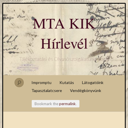
MTA KIK
Hírlevél
Tájékoztatási és Olvasószolgálatunk blogja
Impromptu
Kutatás
Látogatóink
Tapasztalatcsere
Vendégkönyvünk
Bookmark the
permalink
.