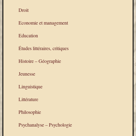
Email
Droit
cím
F
Economie et management
e
l
i
Education
r
a
t
Études littéraires, critiques
k
o
Histoire – Géographie
z
á
s
Jeunesse
Linguistique
Archívu
Littérature
Archívum
Philosophie
Psychanalyse – Psychologie
Kategóri