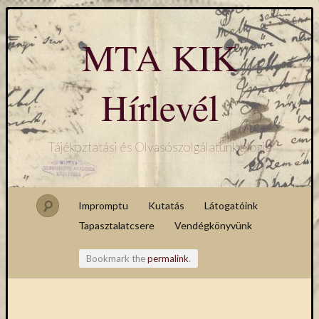
MTA KIK
Hírlevél
Tájékoztatási és Olvasószolgálatunk blogja
Impromptu
Kutatás
Látogatóink
Tapasztalatcsere
Vendégkönyvünk
Bookmark the
permalink
.