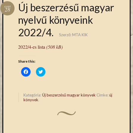
Hírlevél
Új beszerzésű magyar
szept
emailben
28
nyelvű könyveink
Kérjük,
2022/4.
adja
Szerző:
MTA KIK
meg
email
2022/4-es lista
(508 kB)
címét,
ha
ezentúl
Share this:
emailben
Click
Click
szeretne
to
to
share
share
értesülni
on
on
Facebook
Twitter
az
(Opens
(Opens
in
in
MTA
Kategória:
Új beszerzésű magyar könyvek
Címke:
új
new
new
könyvek
.
KIK
window)
window)
aktuális
híreiről,
eseményeir
szolgáltatá