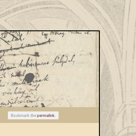
Bookmark the
permalink
.