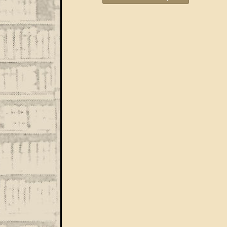
Bejegyzések navigáció