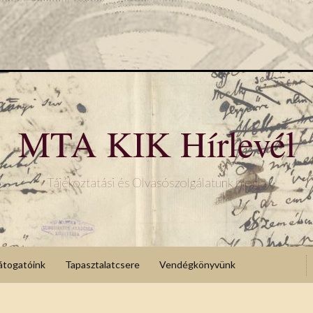
MTA KIK Hírlevél
Tájékoztatási és Olvasószolgálatunk blogja
átogatóink
Tapasztalatcsere
Vendégkönyvünk