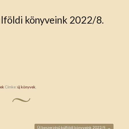
lföldi könyveink 2022/8.
vek
Címke:
új könyvek
.
Új beszerzésű külföldi könyveink 2022/9.
→