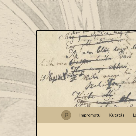
Impromptu
Kutatás
L