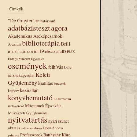
Címkék
"De Gruyter"
#ruhatárvan!
adatbázisteszt
agora
Akadémikus Arcképcsarnok
biblioterápia
Brill
Arcanum
covid-19
ebsco
eduID
EISZ
BTL
CEEOL
Erdélyi Múzeum Egyesület
események
felhívás
Gale
Keleti
kapcsolat
JSTOR
Gyűjtemény
kiállítás
kurzusok
kézirattár
kérdőív
könyvbemutató
L'Harmattan
Múzeumok Éjszakája
metakereső
Művészeti Gyűjtemény
nyitvatartás
nyári szünet
oktatás
Open Access
online katalógus
Professzorok Batthyány Köre
palgrave