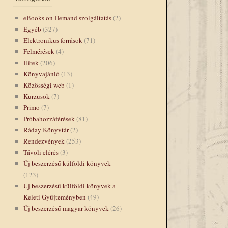
eBooks on Demand szolgáltatás
(2)
Egyéb
(327)
Elektronikus források
(71)
Felmérések
(4)
Hírek
(206)
Könyvajánló
(13)
Közösségi web
(1)
Kurzusok
(7)
Primo
(7)
Próbahozzáférések
(81)
Ráday Könyvtár
(2)
Rendezvények
(253)
Távoli elérés
(3)
Új beszerzésű külföldi könyvek
(123)
Új beszerzésű külföldi könyvek a
Keleti Gyűjteményben
(49)
Új beszerzésű magyar könyvek
(26)