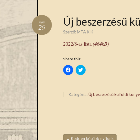
Új beszerzésű kü
nov
29
Szerző:
MTA KIK
2022/8-as lista
(464kB)
Share this:
Click
Click
to
to
share
share
on
on
Facebook
Twitter
(Opens
(Opens
in
in
Kategória:
Új beszerzésű külföldi köny
new
new
window)
window)
←
Kedden később nyitunk