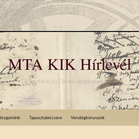
MTA KIK Hírlevél
Tájékoztatási és Olvasószolgálatunk blogja
átogatóink
Tapasztalatcsere
Vendégkönyvünk