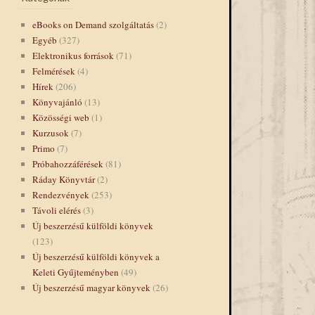
eBooks on Demand szolgáltatás
(2)
Egyéb
(327)
Elektronikus források
(71)
Felmérések
(4)
Hírek
(206)
Könyvajánló
(13)
Közösségi web
(1)
Kurzusok
(7)
Primo
(7)
Próbahozzáférések
(81)
Ráday Könyvtár
(2)
Rendezvények
(253)
Távoli elérés
(3)
Új beszerzésű külföldi könyvek
(123)
Új beszerzésű külföldi könyvek a
Keleti Gyűjteményben
(49)
Új beszerzésű magyar könyvek
(26)