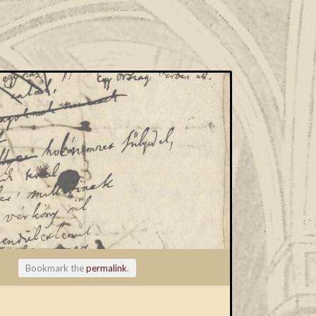
Bookmark the
permalink
.