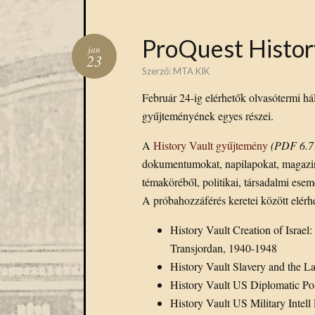
ProQuest Histor
jan
23
Szerző:
MTA KIK
Február 24-ig elérhetők olvasótermi h
gyűjteményének egyes részei.
A
History Vault gyűjtemény
(PDF 6.
dokumentumokat, napilapokat, magazino
témaköréből, politikai, társadalmi ese
A próbahozzáférés keretei között elér
History Vault Creation of Israel
Transjordan, 1940-1948
History Vault Slavery and the 
History Vault US Diplomatic Po
History Vault US Military Intel