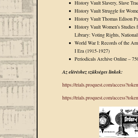
History Vault Slavery, Slave T
History Vault Struggle for Wome
History Vault Thomas Edison P
History Vault Women’s Studies f
Library: Voting Rights, National
World War I: Records of the Am
I Era (1915-1927)
Periodicals Archive Online – 75
Az eléréshez szükséges linkek:
https://trials.proquest.com/access?
https://trials.proquest.com/access