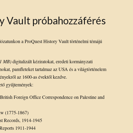
y Vault próbahozzáférés
álózatunkon a ProQuest History Vault történelmi témájú
71 MB)
digitalizált kéziratokat, eredeti kormányzati
kat, pamfleteket tartalmaz az USA és a világtörténelem
ményekről az 1600-as évektől kezdve.
hető gyűjtemények:
: British Foreign Office Correspondence on Palestine and
Law (1775-1867)
st Records, 1914-1945
l Reports 1911-1944