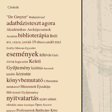
Címkék
"De Gruyter"
#ruhatárvan!
adatbázisteszt
agora
Akadémikus Arcképcsarnok
biblioterápia
Brill
Arcanum
covid-19
ebsco
eduID
EISZ
BTL
CEEOL
Erdélyi Múzeum Egyesület
események
felhívás
Gale
Keleti
kapcsolat
JSTOR
Gyűjtemény
kiállítás
kurzusok
kézirattár
kérdőív
könyvbemutató
L'Harmattan
Múzeumok Éjszakája
metakereső
Művészeti Gyűjtemény
nyitvatartás
nyári szünet
oktatás
Open Access
online katalógus
Professzorok Batthyány Köre
palgrave