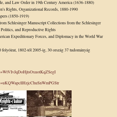
rade, and Law Order in 19th Century America (1636-1880)
n’s Rights, Organizational Records, 1880-1990
apers (1850-1919)
rom Schlesinger Manuscript Collections from the Schlesinger
 Politics, and Reproductive Rights
erican Expeditionary Forces, and Diplomacy in the World War
0 folyóirat, 1802-től 2005-ig, 30 ország 37 tudományág
token=WtVIvJqDoHjtsOxuotKqZSegI
?token=uKQWapcllHzjcChuSnWmPGStr