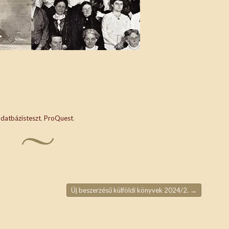
adatbázisteszt
,
ProQuest
.
Új beszerzésű külföldi könyvek 2024/2.
→
ja