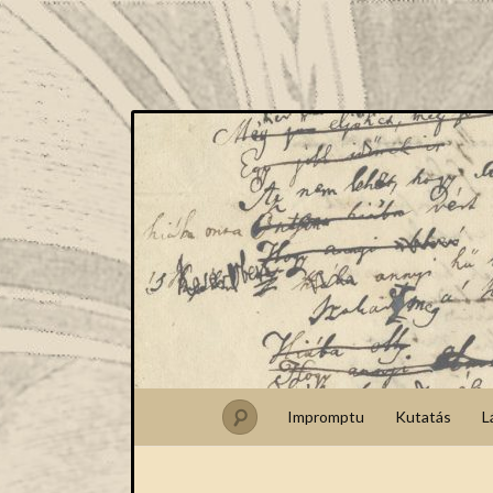
Impromptu
Kutatás
L