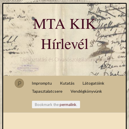
MTA KIK
Hírlevél
Tájékoztatási és Olvasószolgálatunk blogja
Impromptu
Kutatás
Látogatóink
Tapasztalatcsere
Vendégkönyvünk
Bookmark the
permalink
.