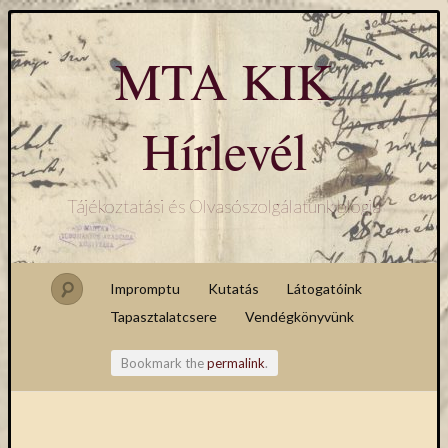
MTA KIK
Hírlevél
Tájékoztatási és Olvasószolgálatunk blogja
Impromptu
Kutatás
Látogatóink
Tapasztalatcsere
Vendégkönyvünk
Bookmark the
permalink
.