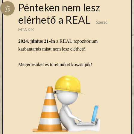
Hírlevél
Pénteken nem lesz
jún
emailben
19
elérhető a REAL
Szerző:
Kérjük,
adja
MTA KIK
meg
2024. június 21-én
a REAL repozitórium
email
karbantartás miatt nem lesz elérhető.
címét,
ha
ezentúl
Megértésüket és türelmüket köszönjük!
emailben
szeretne
értesülni
az
MTA
KIK
aktuális
híreiről,
eseményeir
szolgáltatá