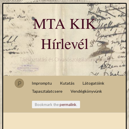
MTA KIK
Hírlevél
Tájékoztatási és Olvasószolgálatunk blogja
Impromptu
Kutatás
Látogatóink
Tapasztalatcsere
Vendégkönyvünk
Bookmark the
permalink
.