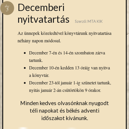
Hírlevél
Decemberi
dec
emailben
5
nyitvatartás
Szerző:
MTA KIK
Kérjük,
adja
Az ünnepek közeledtével könyvtárunk nyitvatartása
meg
néhány napon módosul.
email
címét,
December 7-én és 14-én szombaton zárva
ha
tartunk.
ezentúl
emailben
December 10-én kedden 13 óráig van nyitva
szeretne
a könyvtár.
értesülni
December 23-tól január 1-ig szünetet tartunk,
az
nyitás január 2-án csütörtökön 9 órakor.
MTA
KIK
Minden kedves olvasónknak nyugodt
aktuális
téli napokat és békés adventi
híreiről,
eseményeir
időszakot kívánunk.
szolgáltatá