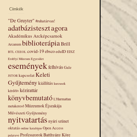
Címkék
"De Gruyter"
#ruhatárvan!
adatbázisteszt
agora
Akadémikus Arcképcsarnok
biblioterápia
Brill
Arcanum
covid-19
ebsco
eduID
EISZ
BTL
CEEOL
Erdélyi Múzeum Egyesület
események
felhívás
Gale
Keleti
kapcsolat
JSTOR
Gyűjtemény
kiállítás
kurzusok
kézirattár
kérdőív
könyvbemutató
L'Harmattan
Múzeumok Éjszakája
metakereső
Művészeti Gyűjtemény
nyitvatartás
nyári szünet
oktatás
Open Access
online katalógus
Professzorok Batthyány Köre
palgrave