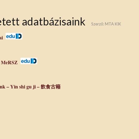
tett adatbázisaink
Szerző:
MTA KIK
ai
 – MeRSZ
rink – Yin shi gu ji – 飲食古籍