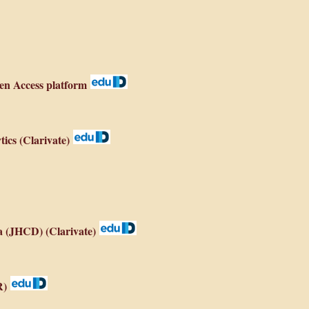
n Access platform
cs (Clarivate)
ta (JHCD)
(Clarivate)
R)