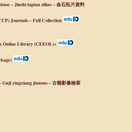
abase – Jinshi tapian ziliao – 金石拓片資料
UP) Journals – Full Collection
n Online Library (CEEOL)
<
ckage)
ks – Guji yingxiang jiansuo – 古籍影像檢索