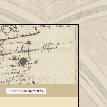
Bookmark the
permalink
.