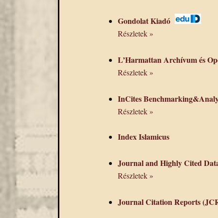
Gondolat Kiadó
Részletek »
L’Harmattan Archívum és Ope
Részletek »
InCites Benchmarking&Analyti
Részletek »
Index Islamicus
Journal and Highly Cited Da
Részletek »
Journal Citation Reports (JC