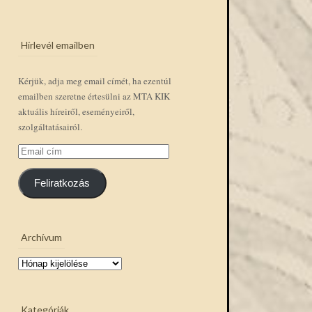
Hírlevél emailben
Kérjük, adja meg email címét, ha ezentúl
emailben szeretne értesülni az MTA KIK
aktuális híreiről, eseményeiről,
szolgáltatásairól.
Email
cím
Feliratkozás
Archívum
Archívum
Kategóriák