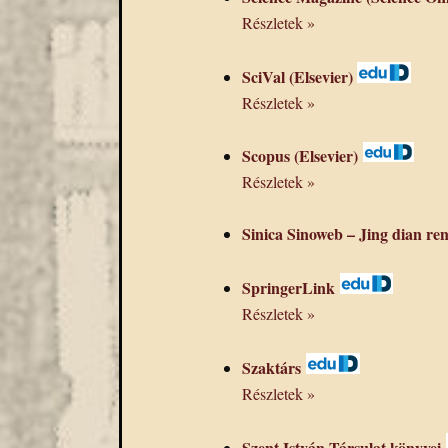
Részletek »
SciVal (Elsevier)
Részletek »
Scopus (Elsevier)
Részletek »
Sinica Sinoweb – Jing dia
SpringerLink
Részletek »
Szaktárs
Részletek »
Szent István Társulat könyvei