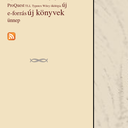
új
ProQuest
TLL
Typotex
Wiley
ökölógia
új könyvek
e-forrás
ünnep