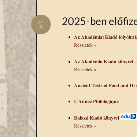
2025-ben előfize
jan
6
Az Akadémiai Kiadó folyóirat
Részletek »
Az Akadémia Kiadó könyvei
Részletek »
Ancient Texts of Food and D
L’Année Philologique
Balassi Kiadó könyvei
Részletek »