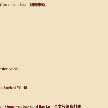
 – Guo cui xue bao – 國粹學報
 der Antike
he Ancient World
ase – Quan wen bao zhi zi liao ku – 全文報紙資料庫