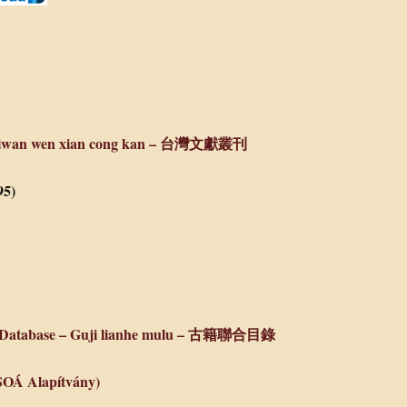
– Taiwan wen xian cong kan – 台灣文獻叢刊
95)
ks Database – Guji lianhe mulu – 古籍聯合目錄
SOÁ Alapítvány)