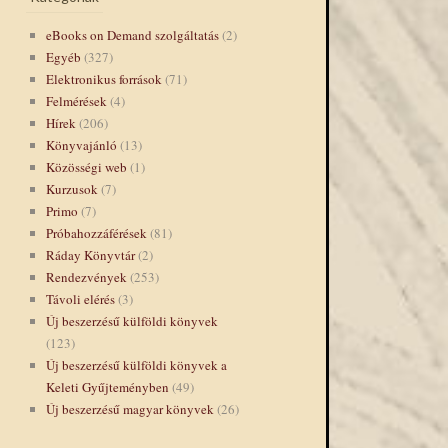
eBooks on Demand szolgáltatás
(2)
Egyéb
(327)
Elektronikus források
(71)
Felmérések
(4)
Hírek
(206)
Könyvajánló
(13)
Közösségi web
(1)
Kurzusok
(7)
Primo
(7)
Próbahozzáférések
(81)
Ráday Könyvtár
(2)
Rendezvények
(253)
Távoli elérés
(3)
Új beszerzésű külföldi könyvek
(123)
Új beszerzésű külföldi könyvek a
Keleti Gyűjteményben
(49)
Új beszerzésű magyar könyvek
(26)