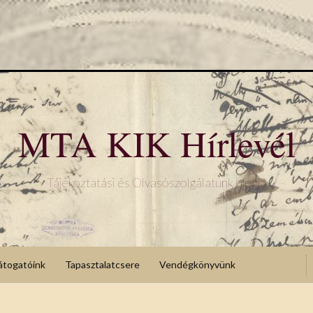
MTA KIK Hírlevél
Tájékoztatási és Olvasószolgálatunk blogja
átogatóink
Tapasztalatcsere
Vendégkönyvünk