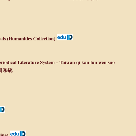
als (Humanities Collection)
riodical Literature System – Taiwan qi kan lun wen suo
索引系統
ine)