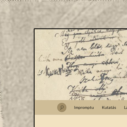
Impromptu
Kutatás
L