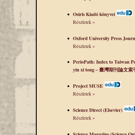
Osiris Kiadó könyvei
Részletek »
Oxford University Press Journ
Részletek »
PerioPath: Index to Taiwan Pe
yin xi tong – 臺灣期刊論文
Project MUSE
Részletek »
Science Direct (Elsevier)
Részletek »
Science Magazine (Science Onl