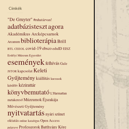
Címkék
"De Gruyter"
#ruhatárvan!
adatbázisteszt
agora
Akadémikus Arcképcsarnok
biblioterápia
Brill
Arcanum
covid-19
ebsco
eduID
EISZ
BTL
CEEOL
Erdélyi Múzeum Egyesület
események
felhívás
Gale
Keleti
kapcsolat
JSTOR
Gyűjtemény
kiállítás
kurzusok
kézirattár
kérdőív
könyvbemutató
L'Harmattan
Múzeumok Éjszakája
metakereső
Művészeti Gyűjtemény
nyitvatartás
nyári szünet
oktatás
Open Access
online katalógus
Professzorok Batthyány Köre
palgrave