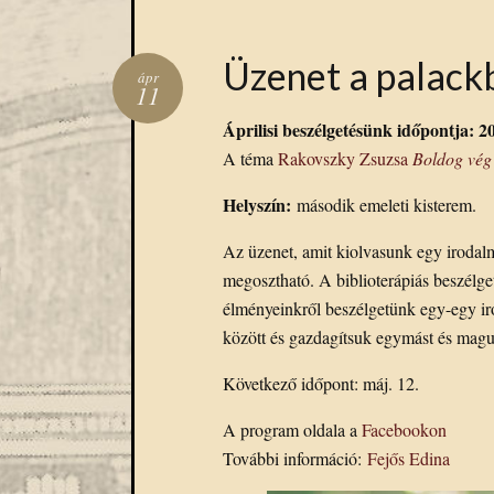
Üzenet a palackb
ápr
11
Áprilisi beszélgetésünk időpontja: 20
A téma
Rakovszky Zsuzsa
Boldog vég
Helyszín:
második emeleti kisterem.
Az üzenet, amit kiolvasunk egy irodal
megosztható. A biblioterápiás beszélge
élményeinkről beszélgetünk egy-egy i
között és gazdagítsuk egymást és mag
Következő időpont: máj. 12.
A program oldala a
Facebookon
További információ:
Fejős Edina