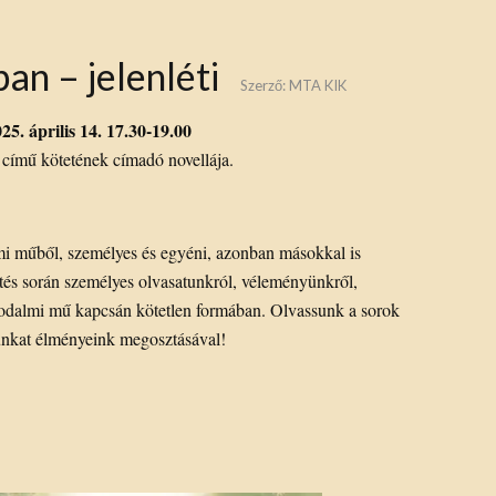
an – jelenléti
Szerző:
MTA KIK
25. április 14. 17.30-19.00
című kötetének címadó novellája.
mi műből, személyes és egyéni, azonban másokkal is
tés során személyes olvasatunkról, véleményünkről,
rodalmi mű kapcsán kötetlen formában. Olvassunk a sorok
unkat élményeink megosztásával!