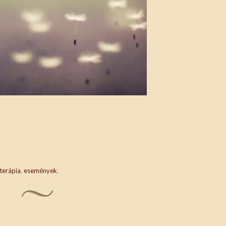
oterápia
,
események
.