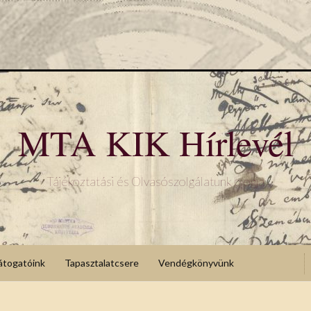
MTA KIK Hírlevél
Tájékoztatási és Olvasószolgálatunk blogja
átogatóink
Tapasztalatcsere
Vendégkönyvünk