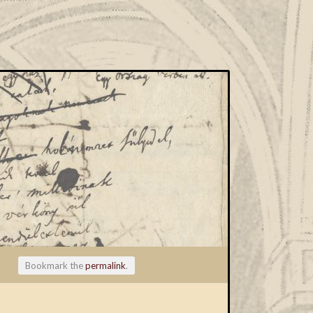
Bookmark the
permalink
.