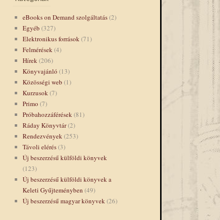
eBooks on Demand szolgáltatás
(2)
Egyéb
(327)
Elektronikus források
(71)
Felmérések
(4)
Hírek
(206)
Könyvajánló
(13)
Közösségi web
(1)
Kurzusok
(7)
Primo
(7)
Próbahozzáférések
(81)
Ráday Könyvtár
(2)
Rendezvények
(253)
Távoli elérés
(3)
Új beszerzésű külföldi könyvek
(123)
Új beszerzésű külföldi könyvek a
Keleti Gyűjteményben
(49)
Új beszerzésű magyar könyvek
(26)