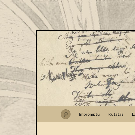
Impromptu
Kutatás
L