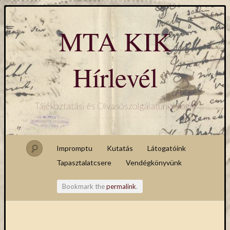
MTA KIK
Hírlevél
Tájékoztatási és Olvasószolgálatunk blogja
Impromptu
Kutatás
Látogatóink
Tapasztalatcsere
Vendégkönyvünk
Bookmark the
permalink
.