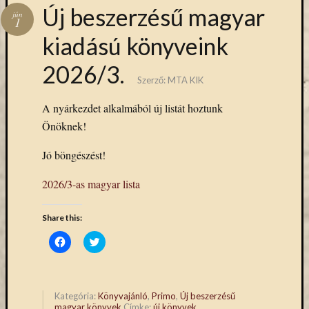
Hírlevél
Új beszerzésű magyar
jún
emailben
1
kiadású könyveink
Kérjük,
2026/3.
adja
Szerző:
MTA KIK
meg
email
A nyárkezdet alkalmából új listát hoztunk
címét,
Önöknek!
ha
ezentúl
Jó böngészést!
emailben
szeretne
2026/3-as magyar lista
értesülni
az
Share this:
MTA
KIK
Click
Click
to
to
aktuális
share
share
híreiről,
on
on
Facebook
Twitter
eseményeir
(Opens
(Opens
in
in
szolgáltatá
Kategória:
Könyvajánló
,
Primo
,
Új beszerzésű
new
new
magyar könyvek
Címke:
új könyvek
.