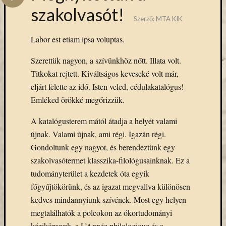
Hírlevél
szakolvasót!
emailben
Szerző:
MTA KIK
Kérjük,
Labor est etiam ipsa voluptas.
adja
Szerettük nagyon, a szívünkhöz nőtt. Illata volt.
meg
email
Titkokat rejtett. Kiváltságos keveseké volt már,
címét,
eljárt felette az idő. Isten veled, cédulakatalógus!
ha
Emléked örökké megőrizzük.
ezentúl
emailben
A katalógusterem mától átadja a helyét valami
szeretne
újnak. Valami újnak, ami régi. Igazán régi.
értesülni
Gondoltunk egy nagyot, és berendeztünk egy
az
szakolvasótermet klasszika-filológusainknak. Ez a
MTA
KIK
tudományterület a kezdetek óta egyik
aktuális
főgyűjtökörünk, és az igazat megvallva különösen
híreiről,
kedves mindannyiunk szívének. Most egy helyen
eseményeir
megtalálhatók a polcokon az ókortudományi
szolgáltatá
kézikönyvek, a L’Année philologique és a