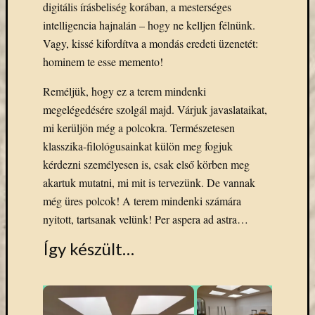
digitális írásbeliség korában, a mesterséges
eBooks
on
intelligencia hajnalán – hogy ne kelljen félnünk.
Deman
Vagy, kissé kifordítva a mondás eredeti üzenetét:
szolgál
hominem te esse memento!
(2)
Egyéb
Reméljük, hogy ez a terem mindenki
(327)
megelégedésére szolgál majd. Várjuk javaslataikat,
Elektro
mi kerüljön még a polcokra. Természetesen
forráso
klasszika-filológusainkat külön meg fogjuk
(71)
Felmér
kérdezni személyesen is, csak első körben meg
(4)
akartuk mutatni, mi mit is tervezünk. De vannak
Hírek
még üres polcok! A terem mindenki számára
(206)
nyitott, tartsanak velünk! Per aspera ad astra…
Könyva
(13)
Így készült…
Közöss
web
(1)
Kurzus