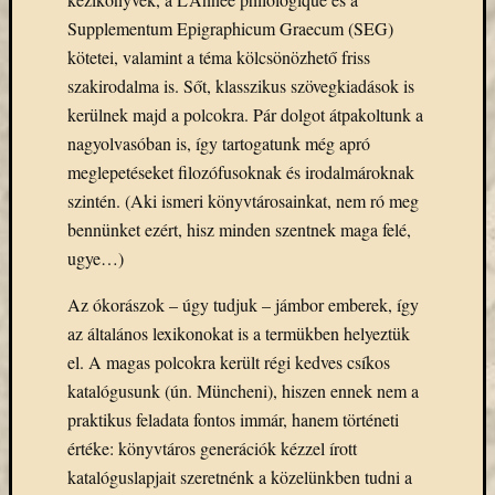
Email
Supplementum Epigraphicum Graecum (SEG)
cím
kötetei, valamint a téma kölcsönözhető friss
F
szakirodalma is. Sőt, klasszikus szövegkiadások is
e
l
kerülnek majd a polcokra. Pár dolgot átpakoltunk a
i
r
nagyolvasóban is, így tartogatunk még apró
a
meglepetéseket filozófusoknak és irodalmároknak
t
k
szintén. (Aki ismeri könyvtárosainkat, nem ró meg
o
z
bennünket ezért, hisz minden szentnek maga felé,
á
ugye…)
s
Az ókorászok – úgy tudjuk – jámbor emberek, így
az általános lexikonokat is a termükben helyeztük
Archívu
el. A magas polcokra került régi kedves csíkos
katalógusunk (ún. Müncheni), hiszen ennek nem a
Archívum
praktikus feladata fontos immár, hanem történeti
értéke: könyvtáros generációk kézzel írott
Kategóri
katalóguslapjait szeretnénk a közelünkben tudni a