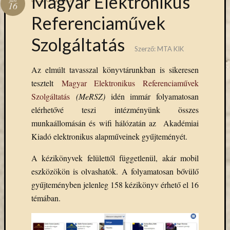
Magyar Elektronikus
Hírlevél
16
emailben
Referenciaművek
Szolgáltatás
Kérjük,
Szerző:
MTA KIK
adja
meg
Az elmúlt tavasszal könyvtárunkban is sikeresen
email
tesztelt
Magyar Elektronikus Referenciaművek
címét,
ha
Szolgáltatás
(MeRSZ)
idén immár folyamatosan
ezentúl
elérhetővé teszi intézményünk összes
emailben
munkaállomásán és wifi hálózatán az Akadémiai
szeretne
Kiadó elektronikus alapműveinek gyűjteményét.
értesülni
az
A kézikönyvek felülettől függetlenül, akár mobil
MTA
eszközökön is olvashatók. A folyamatosan bővülő
KIK
gyűjteményben jelenleg 158 kézikönyv érhető el 16
aktuális
híreiről,
témában.
eseményeir
szolgáltatá