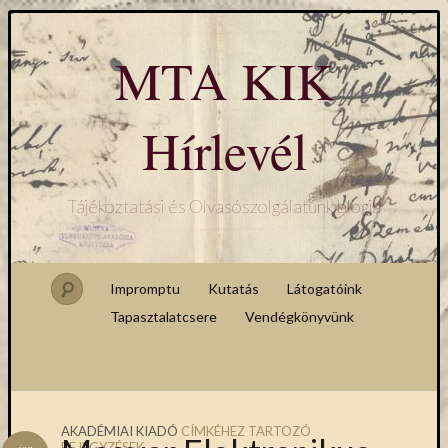
MTA KIK
Hírlevél
Tájékoztatási és Olvasószolgálatunk blogja
Impromptu
Kutatás
Látogatóink
Tapasztalatcsere
Vendégkönyvünk
AKADÉMIAI KIADÓ
CÍMKÉHEZ TARTOZÓ
BEJEGYZÉSEK
jan