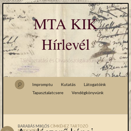
MTA KIK
Hírlevél
Tájékoztatási és Olvasószolgálatunk blogja
Impromptu
Kutatás
Látogatóink
Tapasztalatcsere
Vendégkönyvünk
BARABÁS MIKLÓS
CÍMKÉHEZ TARTOZÓ
BEJEGYZÉSEK
jún