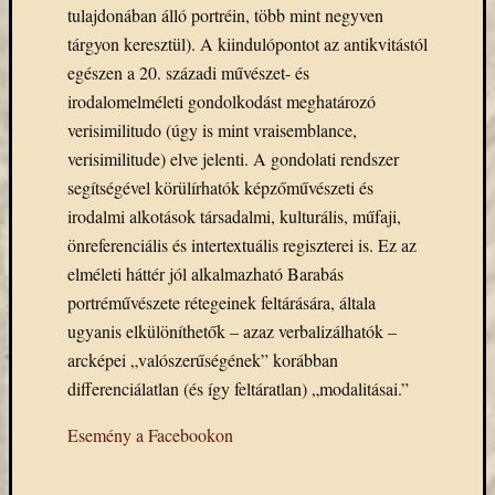
eBooks
tulajdonában álló portréin, több mint negyven
on
tárgyon keresztül). A kiindulópontot az antikvitástól
Deman
egészen a 20. századi művészet- és
szolgál
irodalomelméleti gondolkodást meghatározó
(2)
verisimilitudo (úgy is mint vraisemblance,
Egyéb
(327)
verisimilitude) elve jelenti. A gondolati rendszer
Elektro
segítségével körülírhatók képzőművészeti és
forráso
irodalmi alkotások társadalmi, kulturális, műfaji,
(71)
önreferenciális és intertextuális regiszterei is. Ez az
Felmér
elméleti háttér jól alkalmazható Barabás
(4)
Hírek
portréművészete rétegeinek feltárására, általa
(206)
ugyanis elkülöníthetők – azaz verbalizálhatók –
Könyva
arcképei „valószerűségének” korábban
(13)
differenciálatlan (és így feltáratlan) „modalitásai.”
Közöss
web
Esemény a Facebookon
(1)
Kurzus