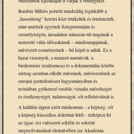
Múzeumok Éjszakáján is várják a vendégeket.
Email
Barabás Miklós portréit mindeddig leginkább a
cím
F
„hasonlóság” keretei közt értékelték és értelmezték,
e
mint amelyek egyének fiziognómiáján és
l
i
személyiségén, társadalmi státuszán túl magának a
r
nemzetté válás időszakának – mindennapjainak,
a
t
művészeti eszményeinek – hű képét is adták. Ez a
k
o
hazai viszonyok, a nemzeti narratívák, a
z
biedermeier (realizmusa) és a dokumentálás körébe
á
s
zártság azonban elfedte műveinek, művészetének az
európai portréfestészet hagyományában és
teóriáiban gyökerező eredőit; vizuális műveltségét
Archívu
és érzékenységét, tudatosságát, sőt reflektivitását is.
Archívum
A kiállítás éppen ezért máshonnan – a képiség, sőt
a képiség klasszikus doktrínái felől – térképezi fel
az (igaz- és) valószerű sokféle és sokrétű
Kategóri
megnyilvánulását életművében (az Akadémia