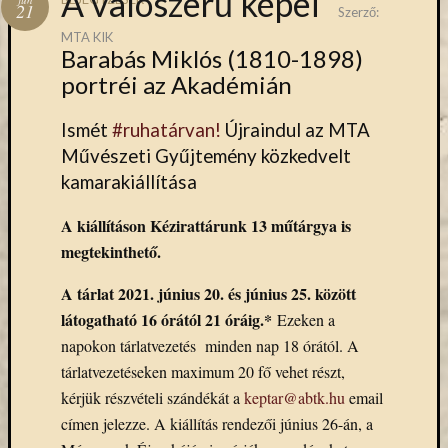
A valószerű képei
Hírlevél
21
Szerző:
emailben
MTA KIK
Barabás Miklós (1810-1898)
Kérjük,
portréi az Akadémián
adja
meg
Ismét
#ruhatárvan!
Újraindul az MTA
email
Művészeti Gyűjtemény közkedvelt
címét,
kamarakiállítása
ha
ezentúl
A kiállításon Kézirattárunk 13 műtárgya is
emailben
megtekinthető.
szeretne
értesülni
A tárlat 2021. június 20. és június 25. között
az
látogatható 16 órától 21 óráig.*
MTA
Ezeken a
KIK
napokon tárlatvezetés minden nap 18 órától. A
aktuális
tárlatvezetéseken maximum 20 fő vehet részt,
híreiről,
kérjük részvételi szándékát a
keptar@abtk.hu
email
eseményeir
címen jelezze. A kiállítás rendezői június 26-án, a
szolgáltatá