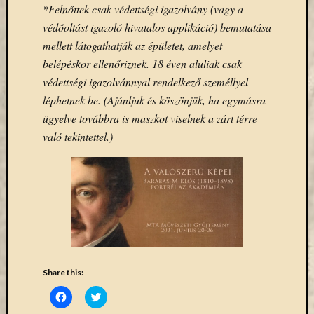
(7)
*
Felnőttek csak védettségi igazolvány (vagy a
Primo
védőoltást igazoló hivatalos applikáció) bemutatása
(7)
mellett látogathatják az épületet, amelyet
Próbah
(81)
belépéskor ellenőriznek. 18 éven aluliak csak
Ráday
védettségi igazolvánnyal rendelkező személlyel
Könyvt
léphetnek be. (Ajánljuk és köszönjük, ha egymásra
(2)
ügyelve továbbra is maszkot viselnek a zárt térre
Rendez
való tekintettel.)
(253)
Távoli
elérés
(3)
Új
beszerz
külföld
könyv
(123)
Share this:
Új
beszerz
Click
Click
to
to
külföld
share
share