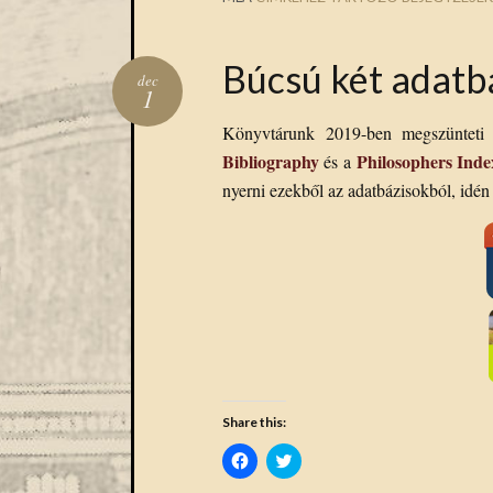
Búcsú két adatbá
dec
1
Könyvtárunk 2019-ben megszüntet
Bibliography
Philosophers Inde
és a
nyerni ezekből az adatbázisokból, idén
Share this:
Click
Click
to
to
share
share