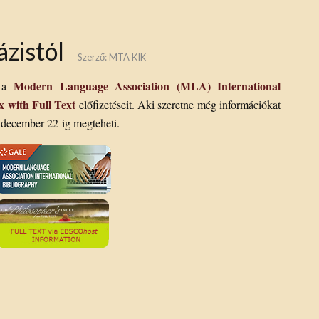
zistól
Szerző:
MTA KIK
Modern Language Association (MLA) International
i a
x with Full Text
előfizetéseit. Aki szeretne még információkat
 december 22-ig megteheti.