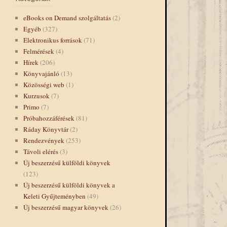
eBooks on Demand szolgáltatás
(2)
Egyéb
(327)
Elektronikus források
(71)
Felmérések
(4)
Hírek
(206)
Könyvajánló
(13)
Közösségi web
(1)
Kurzusok
(7)
Primo
(7)
Próbahozzáférések
(81)
Ráday Könyvtár
(2)
Rendezvények
(253)
Távoli elérés
(3)
Új beszerzésű külföldi könyvek
(123)
Új beszerzésű külföldi könyvek a
Keleti Gyűjteményben
(49)
Új beszerzésű magyar könyvek
(26)