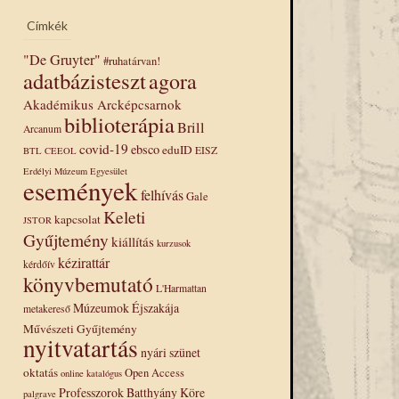
Címkék
"De Gruyter"
#ruhatárvan!
adatbázisteszt
agora
Akadémikus Arcképcsarnok
biblioterápia
Brill
Arcanum
covid-19
ebsco
eduID
EISZ
BTL
CEEOL
Erdélyi Múzeum Egyesület
események
felhívás
Gale
Keleti
kapcsolat
JSTOR
Gyűjtemény
kiállítás
kurzusok
kézirattár
kérdőív
könyvbemutató
L'Harmattan
Múzeumok Éjszakája
metakereső
Művészeti Gyűjtemény
nyitvatartás
nyári szünet
oktatás
Open Access
online katalógus
Professzorok Batthyány Köre
palgrave