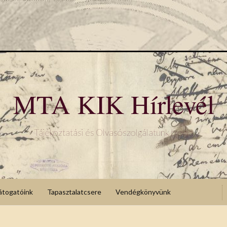
MTA KIK Hírlevél
Tájékoztatási és Olvasószolgálatunk blogja
átogatóink
Tapasztalatcsere
Vendégkönyvünk